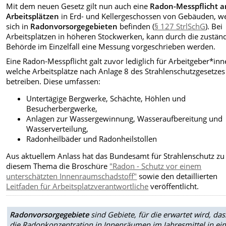
Mit dem neuen Gesetz gilt nun auch eine
Radon-Messpflicht a
Arbeitsplätzen
in Erd- und Kellergeschossen von Gebäuden, w
sich in
Radonvorsorgegebieten
befinden (
§ 127 StrlSchG
). Bei
Arbeitsplätzen in höheren Stockwerken, kann durch die zustän
Behörde
im Einzelfall eine Messung vorgeschrieben werden.
Eine Radon-Messpflicht galt zuvor lediglich für Arbeitgeber*inn
welche Arbeitsplätze nach Anlage 8 des Strahlenschutzgesetzes
betreiben. Diese umfassen:
Untertägige Bergwerke, Schächte, Höhlen und
Besucherbergwerke,
Anlagen zur Wassergewinnung, Wasseraufbereitung und
Wasserverteilung,
Radonheilbäder und Radonheilstollen
Aus aktuellem Anlass hat das Bundesamt für Strahlenschutz zu
diesem Thema die Broschüre
"Radon - Schutz vor einem
unterschätzten Innenraumschadstoff"
sowie den detaillierten
Leitfaden für Arbeitsplatzverantwortliche
veröffentlicht.
Radonvorsorgegebiete
sind Gebiete, für die erwartet wird, das
die Radonkonzentration in Innenräumen im Jahresmittel in ei