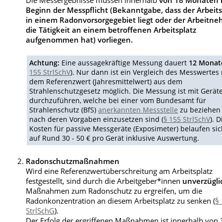
Die Messergebnisse müssen innerhalb
von 18 Monaten
Beginn der Messpflicht (Bekanntgabe, dass der Arbeits
in einem Radonvorsorgegebiet liegt oder der Arbeitn
die Tätigkeit an einem betroffenen Arbeitsplatz
aufgenommen hat) vorliegen.
Achtung:
Eine aussagekräftige Messung dauert
12 Monat
155 StrlSchV
). Nur dann ist ein Vergleich des Messwertes
dem Referenzwert (Jahresmittelwert) aus dem
Strahlenschutzgesetz möglich. Die Messung ist mit Gerät
durchzuführen, welche bei einer vom Bundesamt für
Strahlenschutz (BfS)
anerkannten Messstelle
zu beziehen
nach deren Vorgaben einzusetzen sind (
§ 155 StrlSchV
). D
Kosten für passive Messgeräte (Exposimeter) belaufen si
auf Rund 30 - 50 € pro Gerät inklusive Auswertung.
Radonschutzmaßnahmen
Wird eine Referenzwertüberschreitung am Arbeitsplatz
festgestellt, sind durch die Arbeitgeber*innen
unverzügli
Maßnahmen zum Radonschutz zu ergreifen, um die
Radonkonzentration an diesem Arbeitsplatz zu senken (
§
StrlSchG
).
Der Erfolg der ergriffenen Maßnahmen ist innerhalb von