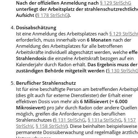
Nach der offiziellen Anmeldung nach
§ 129 StrlSchG
unterliegt der Arbeitsplatz der strahlenschutzrechtlic
Aufsicht (
§ 178 StrlSchG
).
Dosisabschätzung
Ist eine Anmeldung des Arbeitsplatzes nach
§ 129 StrlSc
erforderlich, muss innerhalb von
6 Monaten
nach der
Anmeldung des Arbeitsplatzes für alle betroffenen
Arbeitskräfte individuell abgeschätzt werden, welche
effe
Strahlendosis
die einzelne Arbeitskraft bezogen auf ein
Kalenderjahr durch Radon erhält.
Das Ergebnis muss der
zuständigen Behörde mitgeteilt werden (
§ 130 StrlSch
Beruflicher Strahlenschutz
Ist für eine beschäftigte Person am betreffenden Arbeitsp
(dies gilt auch für externe Dienstleister) der Erhalt einer
effektiven Dosis von mehr als
6 Millisievert (= 6.000
Mikrosievert)
pro Jahr durch Radon oder andere Quellen
möglich, greifen die Anforderungen des beruflichen
Strahlenschutzes (
§ 131 StrlSchG
,
§ 131a StrlSchG
,
§ 157
StrlSchV
,
§ 158 StrlSchV
). Diese beinhalten beispielsweise
permanente Dosisüberwachung und regelmäßige ärztlich