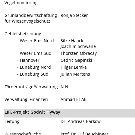
Vogelmonitoring
Grünlandbewirtschaftung
Ronja Stecker
für Wiesenvogelschutz
Gebietsbetreuung:
- Weser-Ems Nord
Silke Haack
Joachim Schwane
- Weser-Ems Süd
Thorsten Obracay
- Hannover
Cedric Gapinski
- Lüneburg Nord
Hilger Lemke
- Lüneburg Süd
Julian Martens
Förderanträge/Verwaltung
N.N.
Verwaltung, Finanzen
Ahmad El-Ali
LIFE-Projekt
Godwit Flyway
Leitung
Dr. Andreas Barkow
Wissenschaftliche
Prof. Dr. Ulf Bauchinger