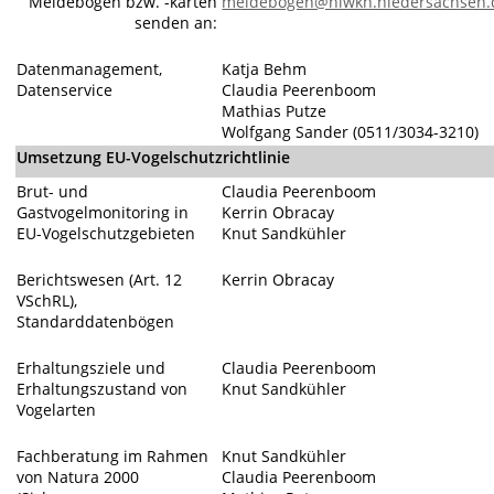
Meldebogen bzw. -karten
meldebogen@nlwkn.niedersachsen.
senden an:
Datenmanagement,
Katja Behm
Datenservice
Claudia Peerenboom
Mathias Putze
Wolfgang Sander (0511/3034-3210)
Umsetzung EU-Vogelschutzrichtlinie
Brut- und
Claudia Peerenboom
Gastvogelmonitoring in
Kerrin Obracay
EU-Vogelschutzgebieten
Knut Sandkühler
Berichtswesen (Art. 12
Kerrin Obracay
VSchRL),
Standarddatenbögen
Erhaltungsziele und
Claudia Peerenboom
Erhaltungszustand von
Knut Sandkühler
Vogelarten
Fachberatung im Rahmen
Knut Sandkühler
von Natura 2000
Claudia Peerenboom