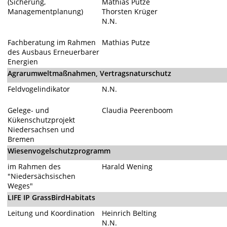
(Sicherung,
Mathias Putze
Managementplanung)
Thorsten Krüger
N.N.
Fachberatung im Rahmen
Mathias Putze
des Ausbaus Erneuerbarer
Energien
Agrarumweltmaßnahmen, Vertragsnaturschutz
Feldvogelindikator
N.N.
Gelege- und
Claudia Peerenboom
Kükenschutzprojekt
Niedersachsen und
Bremen
Wiesenvogelschutzprogramm
im Rahmen des
Harald Wening
"Niedersächsischen
Weges"
LIFE IP
GrassBirdHabitats
Leitung und Koordination
Heinrich Belting
N.N.