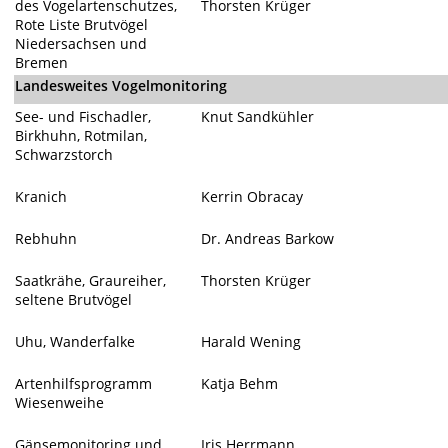
des Vogelartenschutzes,
Thorsten Krüger
Rote Liste Brutvögel
Niedersachsen und
Bremen
Landesweites Vogelmonitoring
See- und Fischadler,
Knut Sandkühler
Birkhuhn, Rotmilan,
Schwarzstorch
Kranich
Kerrin Obracay
Rebhuhn
Dr. Andreas Barkow
Saatkrähe, Graureiher,
Thorsten Krüger
seltene Brutvögel
Uhu, Wanderfalke
Harald Wening
Artenhilfsprogramm
Katja Behm
Wiesenweihe
Gänsemonitoring und
Iris Herrmann