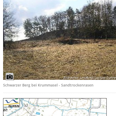
Bildrechte
:
Landkreis Lüchow-Danne
Schwarzer Berg bei Krummasel - Sandtrockenrasen