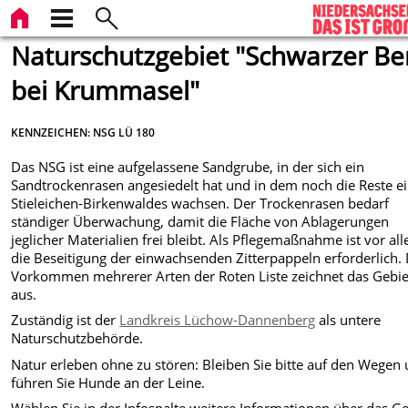
Naturschutzgebiet "Schwarzer Be
bei Krummasel"
KENNZEICHEN: NSG LÜ 180
Das NSG ist eine aufgelassene Sandgrube, in der sich ein
Sandtrockenrasen angesiedelt hat und in dem noch die Reste e
Stieleichen-Birkenwaldes wachsen. Der Trockenrasen bedarf
ständiger Überwachung, damit die Fläche von Ablagerungen
jeglicher Materialien frei bleibt. Als Pflegemaßnahme ist vor al
die Beseitigung der einwachsenden Zitterpappeln erforderlich.
Vorkommen mehrerer Arten der Roten Liste zeichnet das Gebie
aus.
Zuständig ist der
Landkreis Lüchow-Dannenberg
als untere
Naturschutzbehörde.
Natur erleben ohne zu stören: Bleiben Sie bitte auf den Wegen
führen Sie Hunde an der Leine.
Wählen Sie in der Infospalte weitere Informationen über das Ge