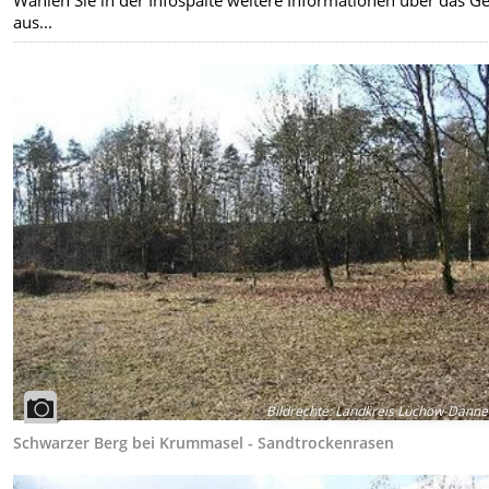
aus...
Bildrechte
:
Landkreis Lüchow-Danne
Schwarzer Berg bei Krummasel - Sandtrockenrasen