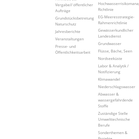
Hochwasserrisikoman
Vergabe// öffentlicher
Richtlinie
Aufträge
EG-Meeresstrategie-
Grundstücksbetretung
Rahmenrichtlinie
Naturschutz
Gewässerkundlicher
Jahresberichte
Landesdienst
Veranstaltungen
Grundwasser
Presse- und
Flüsse, Bäche, Seen
Öffentlichkeitsarbeit
Nordseeküste
Labor & Analytik /
Notifizierung
Klimawandel
Niederschlagswasser
Abwasser &
wassergefährdende
Stoffe
Zuständige Stelle
Umwelttechnische
Berufe
Sonderthemen &
Projekte