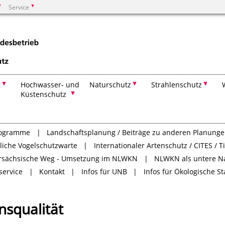
Service
Suchen
t
Hochwasser- und
Naturschutz
Strahlenschutz
Küstenschutz
rogramme
Landschaftsplanung / Beiträge zu anderen Planung
tliche Vogelschutzwarte
Internationaler Artenschutz / CITES / 
rsächsische Weg - Umsetzung im NLWKN
NLWKN als untere N
service
Kontakt
Infos für UNB
Infos für Ökologische S
ensqualität