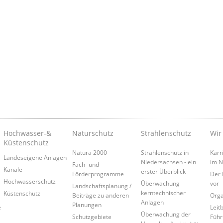
Hochwasser-&
Naturschutz
Strahlenschutz
Wir
Küstenschutz
Natura 2000
Strahlenschutz in
Karr
Landeseigene Anlagen
Niedersachsen - ein
im 
Fach- und
Kanäle
erster Überblick
Förderprogramme
Der 
Hochwasserschutz
Überwachung
vor
Landschaftsplanung /
kerntechnischer
Küstenschutz
Beiträge zu anderen
Orga
Anlagen
Planungen
e
Leitb
Überwachung der
Schutzgebiete
Führ