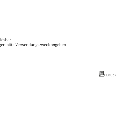
blösbar
engen bitte Verwendungszweck angeben
Druc