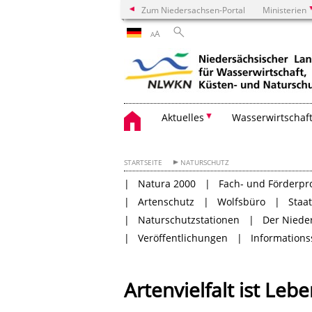
Zum Niedersachsen-Portal
Ministerien
A
A
Aktuelles
Wasserwirtschaf
STARTSEITE
NATURSCHUTZ
Natura 2000
Fach- und Förderp
Artenschutz
Wolfsbüro
Staa
Naturschutzstationen
Der Niede
Veröffentlichungen
Informations
Artenvielfalt ist Leb