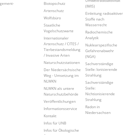
Umweltradioaktivität
agement-
Biotopschutz
(IMIS)
Artenschutz
Einleitung radioaktiver
Wolfsbüro
Stoffe nach
Wasserrecht
Staatliche
Vogelschutzwarte
Radiochemische
Analytik
Internationaler
Artenschutz / CITES /
Nuklearspezifische
Tierbestandsmeldung
Gefahrenabwehr
/ Invasive Arten
(NGA)
Naturschutzstationen
Sachverständige
Stelle: Ionisierende
Der Niedersächsische
Strahlung
Weg - Umsetzung im
NLWKN
Sachverständige
Stelle:
NLWKN als untere
Nichtionisierende
Naturschutzbehörde
Strahlung
Veröffentlichungen
Radon in
Informationsservice
Niedersachsen
Kontakt
Infos für UNB
Infos für Ökologische