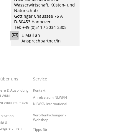
Wasserwirtschaft, Küsten- und
Naturschutz
Göttinger Chaussee 76 A
D-30453 Hannover
Tel: +49 (0)511 / 3034-3305
E-Mail an
Ansprechpartner/in
 über uns
Service
iere & Ausbildung
Kontakt
NLWKN
Anreise zum NLWKN
NLWKN stellt sich
NLWKN International
Veröffentlichungen /
nisation
Webshop
ild &
ungsleitlinien
Tipps für