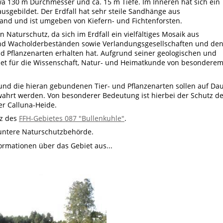
wa 130 m Durchmesser und ca. 15 m Tiefe. Im Inneren hat sich ein
gebildet. Der Erdfall hat sehr steile Sandhänge aus
nd und ist umgeben von Kiefern- und Fichtenforsten.
n Naturschutz, da sich im Erdfall ein vielfältiges Mosaik aus
d Wacholderbeständen sowie Verlandungsgesellschaften und de
d Pflanzenarten erhalten hat. Aufgrund seiner geologischen und
et für die Wissenschaft, Natur- und Heimatkunde von besondere
 und die hieran gebundenen Tier- und Pflanzenarten sollen auf Da
wahrt werden. Von besonderer Bedeutung ist hierbei der Schutz de
r Calluna-Heide.
tz des
FFH-Gebietes 087 "Bullenkuhle"
.
untere Naturschutzbehörde.
formationen über das Gebiet aus...