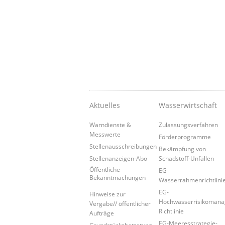
Aktuelles
Wasserwirtschaft
Warndienste &
Zulassungsverfahren
Messwerte
Förderprogramme
Stellenausschreibungen
Bekämpfung von
Stellenanzeigen-Abo
Schadstoff-Unfällen
Öffentliche
EG-
Bekanntmachungen
Wasserrahmenrichtlini
EG-
Hinweise zur
Hochwasserrisikoman
Vergabe// öffentlicher
Richtlinie
Aufträge
EG-Meeresstrategie-
Grundstücksbetretung