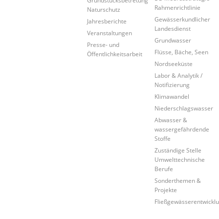
Rahmenrichtlinie
Naturschutz
Gewässerkundlicher
Jahresberichte
Landesdienst
Veranstaltungen
Grundwasser
Presse- und
Flüsse, Bäche, Seen
Öffentlichkeitsarbeit
Nordseeküste
Labor & Analytik /
Notifizierung
Klimawandel
Niederschlagswasser
Abwasser &
wassergefährdende
Stoffe
Zuständige Stelle
Umwelttechnische
Berufe
Sonderthemen &
Projekte
Fließgewässerentwickl