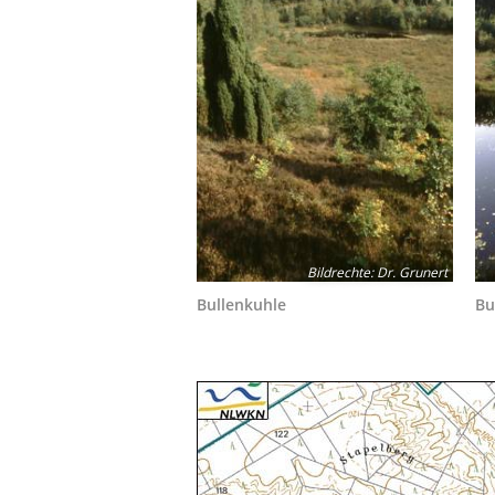
Bildrechte
:
Dr. Grunert
Bullenkuhle
Bu