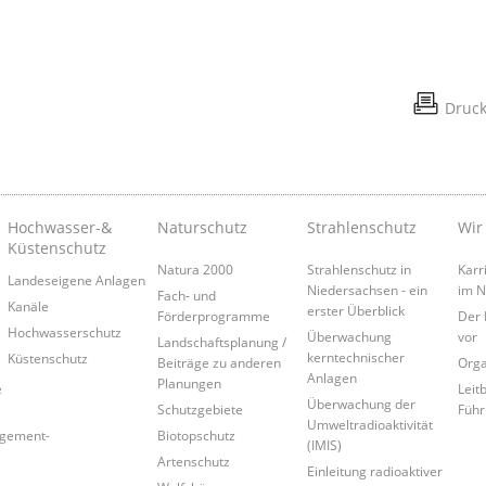
Druc
Hochwasser-&
Naturschutz
Strahlenschutz
Wir
Küstenschutz
Natura 2000
Strahlenschutz in
Karr
Landeseigene Anlagen
Niedersachsen - ein
im 
Fach- und
Kanäle
erster Überblick
Förderprogramme
Der 
Hochwasserschutz
Überwachung
vor
Landschaftsplanung /
kerntechnischer
Küstenschutz
Beiträge zu anderen
Orga
Anlagen
Planungen
e
Leitb
Überwachung der
Schutzgebiete
Führ
Umweltradioaktivität
agement-
Biotopschutz
(IMIS)
Artenschutz
Einleitung radioaktiver