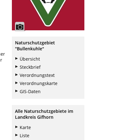
n
m
Naturschutzgebiet
"Bullenkuhle"
uer
Übersicht
r
Steckbrief
Verordnungstext
Verordnungskarte
GIS-Daten
Alle Naturschutzgebiete im
Landkreis Gifhorn
Karte
Liste