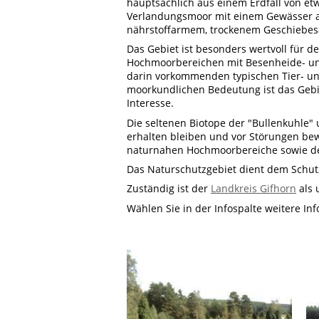
hauptsächlich aus einem Erdfall von et
Verlandungsmoor mit einem Gewässer aus
nährstoffarmem, trockenem Geschiebesa
Das Gebiet ist besonders wertvoll für de
Hochmoorbereichen mit Besenheide- un
darin vorkommenden typischen Tier- un
moorkundlichen Bedeutung ist das Gebi
Interesse.
Die seltenen Biotope der "Bullenkuhle"
erhalten bleiben und vor Störungen be
naturnahen Hochmoorbereiche sowie de
Das Naturschutzgebiet dient dem Schu
Zuständig ist der
Landkreis Gifhorn
als 
Wählen Sie in der Infospalte weitere In