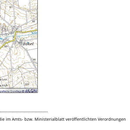
Bildrechte
:
NLWKN
---------------------------------
 die im Amts- bzw. Ministerialblatt veröffentlichten Verordnungen