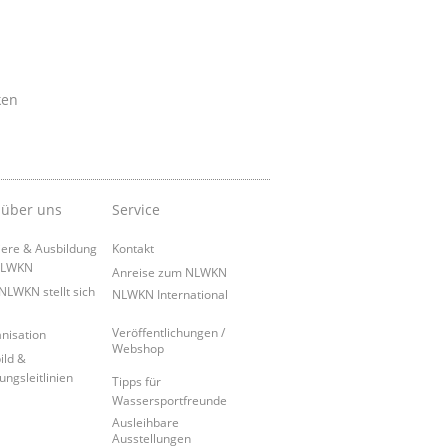
ken
 über uns
Service
iere & Ausbildung
Kontakt
NLWKN
Anreise zum NLWKN
NLWKN stellt sich
NLWKN International
Veröffentlichungen /
nisation
Webshop
ild &
ungsleitlinien
Tipps für
Wassersportfreunde
Ausleihbare
Ausstellungen