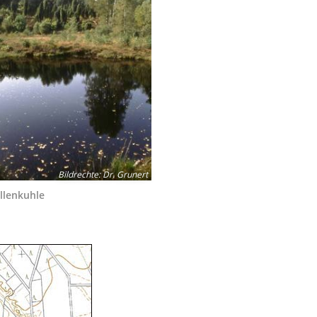
Bildrechte
:
Dr. Grunert
llenkuhle