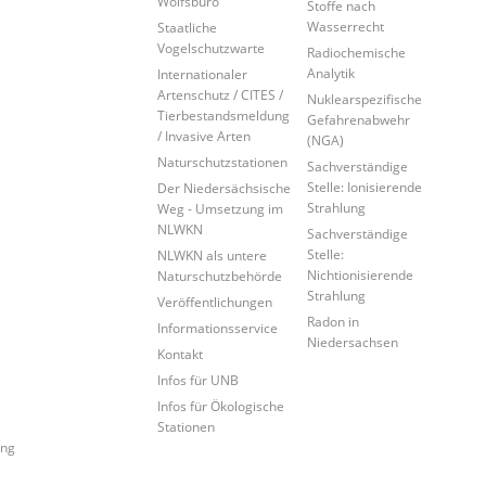
Wolfsbüro
Stoffe nach
Wasserrecht
Staatliche
Vogelschutzwarte
Radiochemische
Analytik
Internationaler
Artenschutz / CITES /
Nuklearspezifische
Tierbestandsmeldung
Gefahrenabwehr
/ Invasive Arten
(NGA)
Naturschutzstationen
Sachverständige
Stelle: Ionisierende
Der Niedersächsische
Strahlung
Weg - Umsetzung im
NLWKN
Sachverständige
Stelle:
NLWKN als untere
Nichtionisierende
Naturschutzbehörde
Strahlung
Veröffentlichungen
Radon in
Informationsservice
Niedersachsen
Kontakt
Infos für UNB
Infos für Ökologische
Stationen
ung