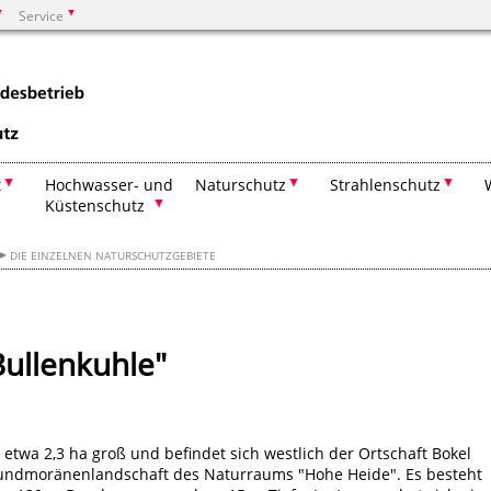
Service
Suchen
t
Hochwasser- und
Naturschutz
Strahlenschutz
Küstenschutz
DIE EINZELNEN NATURSCHUTZGEBIETE
Bullenkuhle"
 etwa 2,3 ha groß und befindet sich westlich der Ortschaft Bokel
Grundmoränenlandschaft des Naturraums "Hohe Heide". Es besteht