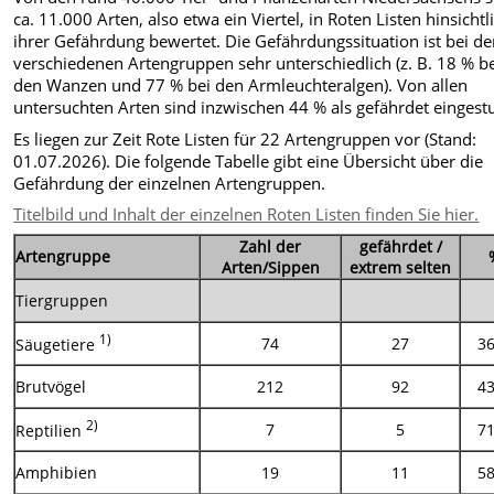
ca. 11.000 Arten, also etwa ein Viertel, in Roten Listen hinsichtl
ihrer Gefährdung bewertet. Die Gefährdungssituation ist bei d
verschiedenen Artengruppen sehr unterschiedlich (z. B. 18 % b
den Wanzen und 77 % bei den Armleuchteralgen). Von allen
untersuchten Arten sind inzwischen 44 % als gefährdet eingestu
Es liegen zur Zeit Rote Listen für 22 Artengruppen vor (Stand:
01.07.2026). Die folgende Tabelle gibt eine Übersicht über die
Gefährdung der einzelnen Artengruppen.
Titelbild und Inhalt der einzelnen Roten Listen finden Sie hier.
Zahl der
gefährdet /
Artengruppe
Arten/Sippen
extrem selten
Tiergruppen
1)
74
27
3
Säugetiere
Brutvögel
212
92
4
2)
7
5
7
Reptilien
Amphibien
19
11
5