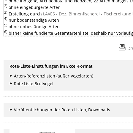
ohne Indigene, Archäobiota und Neozoen, 22 Arten mangels D
2)
ohne eingebürgerte Arten
3)
Erstellung durch
LAVES - Dez. Binnenfischerei - Fischereikundl
4)
nur bodenständige Arten
5)
ohne unbeständige Arten
6)
bisher keine fundierte Gesamtartenliste; deshalb nur vorläuf
Dr
Rote-Liste-Einstufungen im Excel-Format
Arten-Referenzlisten (außer Vogelarten)
Rote Liste Brutvögel
Veröffentlichungen der Roten Listen, Downloads