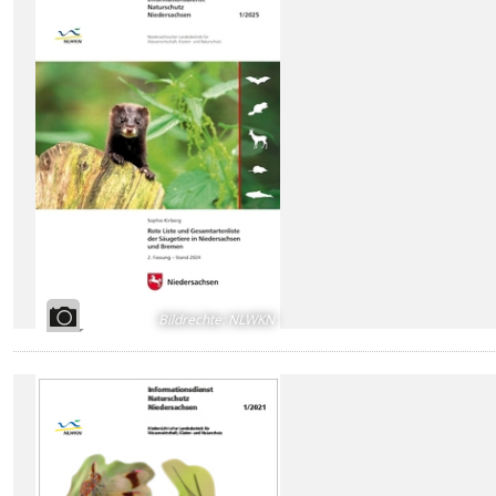
Bildrechte
:
NLWKN