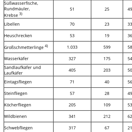
Süßwasserfische,
Rundmäuler,
51
25
4
3)
Krebse
Libellen
70
23
3
Heuschrecken
53
19
3
4)
1.033
599
5
Großschmetterlinge
Wasserkäfer
327
175
5
Sandlaufkäfer und
405
203
5
Laufkäfer
Eintagsfliegen
71
40
5
Steinfliegen
57
28
4
Köcherfliegen
205
109
5
Wildbienen
341
212
6
Schwebfliegen
317
67
2