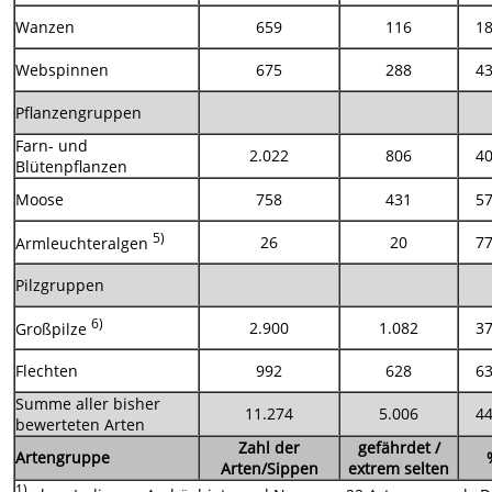
Wanzen
659
116
1
Webspinnen
675
288
4
Pflanzengruppen
Farn- und
2.022
806
4
Blütenpflanzen
Moose
758
431
5
5)
26
20
7
Armleuchteralgen
Pilzgruppen
6)
2.900
1.082
3
Großpilze
Flechten
992
628
6
Summe aller bisher
11.274
5.006
4
bewerteten Arten
Zahl der
gefährdet /
Artengruppe
Arten/Sippen
extrem selten
1)