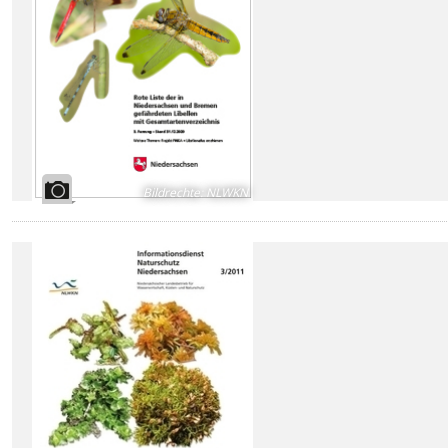
Bildrechte
:
NLWKN