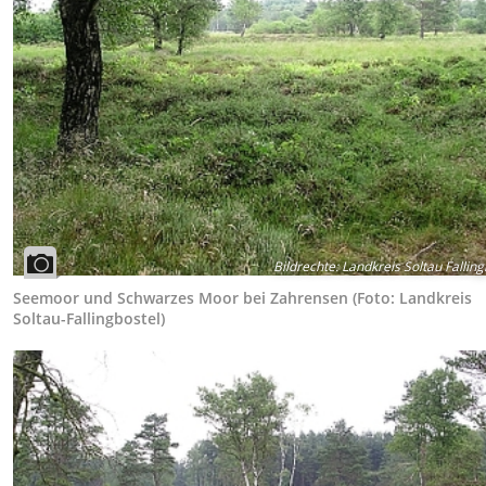
Bildrechte
:
Landkreis Soltau Falling
Seemoor und Schwarzes Moor bei Zahrensen (Foto: Landkreis
Soltau-Fallingbostel)