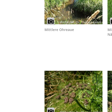
Bildrechte
:
Dr. Thomas Kaiser
Mittlere Ohreaue
Mi
Nä