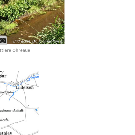
Bildrechte
:
Dr. Thomas Kaiser
ttlere Ohreaue