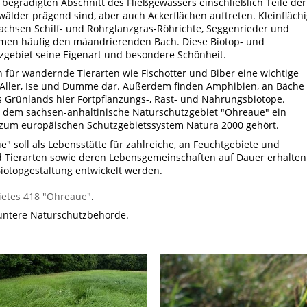
s begradigten Abschnitt des Fließgewässers einschließlich Teile der
älder prägend sind, aber auch Ackerflächen auftreten. Kleinfläch
chsen Schilf- und Rohrglanzgras-Röhrichte, Seggenrieder und
men häufig den mäandrierenden Bach. Diese Biotop- und
tzgebiet seine Eigenart und besondere Schönheit.
 für wandernde Tierarten wie Fischotter und Biber eine wichtige
ller, Ise und Dumme dar. Außerdem finden Amphibien, an Bäche
 Grünlands hier Fortpflanzungs-, Rast- und Nahrungsbiotope.
 dem sachsen-anhaltinische Naturschutzgebiet "Ohreaue" ein
 zum europäischen Schutzgebietssystem Natura 2000 gehört.
" soll als Lebensstätte für zahlreiche, an Feuchtgebiete und
 Tierarten sowie deren Lebensgemeinschaften auf Dauer erhalten
otopgestaltung entwickelt werden.
ietes 418 "Ohreaue"
.
untere Naturschutzbehörde.