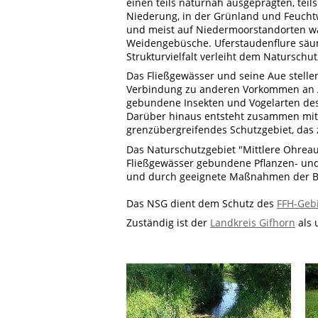
einen teils naturnah ausgeprägten, teil
Niederung, in der Grünland und Feuchtw
und meist auf Niedermoorstandorten wa
Weidengebüsche. Uferstaudenflure säu
Strukturvielfalt verleiht dem Naturschu
Das Fließgewässer und seine Aue stellen
Verbindung zu anderen Vorkommen an A
gebundene Insekten und Vogelarten des
Darüber hinaus entsteht zusammen mit
grenzübergreifendes Schutzgebiet, das
Das Naturschutzgebiet "Mittlere Ohreaue
Fließgewässer gebundene Pflanzen- und
und durch geeignete Maßnahmen der Bi
Das NSG dient dem Schutz des
FFH-Geb
Zuständig ist der
Landkreis Gifhorn
als 