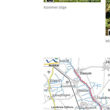
Bildrechte
:
Dr. Thomas Kaiser
Kümmel-Silge
Mi