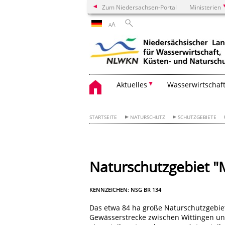
Zum Niedersachsen-Portal
Ministerien
A
A
Aktuelles
Wasserwirtschaf
STARTSEITE
NATURSCHUTZ
SCHUTZGEBIETE
Naturschutzgebiet "
KENNZEICHEN: NSG BR 134
Das etwa 84 ha große Naturschutzgebiet 
Gewässerstrecke zwischen Wittingen un