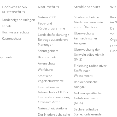
Hochwasser-&
Naturschutz
Strahlenschutz
Wir
Küstenschutz
Natura 2000
Strahlenschutz in
Karr
Landeseigene Anlagen
Niedersachsen - ein
im 
Fach- und
Kanäle
erster Überblick
Förderprogramme
Der 
Hochwasserschutz
Überwachung
vor
Landschaftsplanung /
kerntechnischer
Küstenschutz
Beiträge zu anderen
Orga
Anlagen
Planungen
e
Leitb
Überwachung der
Schutzgebiete
Führ
Umweltradioaktivität
agement-
Biotopschutz
(IMIS)
Artenschutz
Einleitung radioaktiver
Wolfsbüro
Stoffe nach
Wasserrecht
Staatliche
Vogelschutzwarte
Radiochemische
Analytik
Internationaler
Artenschutz / CITES /
Nuklearspezifische
Tierbestandsmeldung
Gefahrenabwehr
/ Invasive Arten
(NGA)
Naturschutzstationen
Sachverständige
Stelle: Ionisierende
Der Niedersächsische