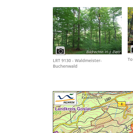
Bildrechte
:
H.-J. Zietz
To
LRT 9130 - Waldmeister-
Buchenwald