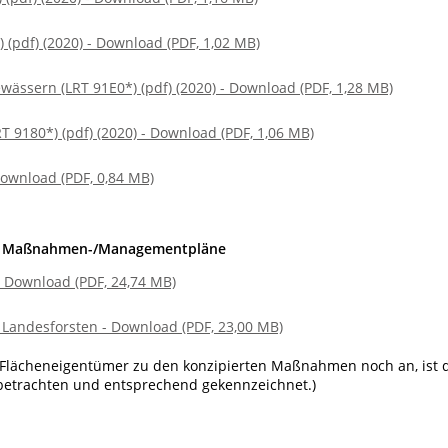
(pdf) (2020) - Download (PDF, 1,02 MB)
wässern (LRT 91E0*) (pdf) (2020) - Download (PDF, 1,28 MB)
 9180*) (pdf) (2020) - Download (PDF, 1,06 MB)
ownload (PDF, 0,84 MB)
r, Maßnahmen-/Managementpläne
 Download (PDF, 24,74 MB)
andesforsten - Download (PDF, 23,00 MB)
n Flächeneigentümer zu den konzipierten Maßnahmen noch an, ist 
 betrachten und entsprechend gekennzeichnet.)