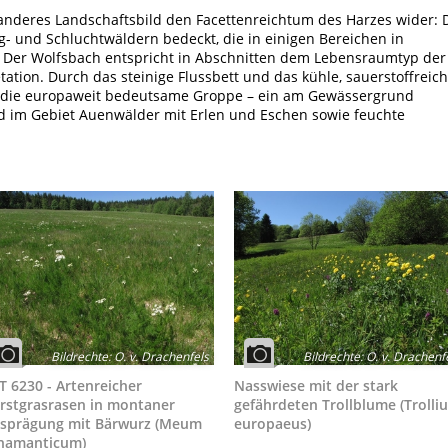
 anderes Landschaftsbild den Facettenreichtum des Harzes wider: 
- und Schluchtwäldern bedeckt, die in einigen Bereichen in
Der Wolfsbach entspricht in Abschnitten dem Lebensraumtyp der
ation. Durch das steinige Flussbett und das kühle, sauerstoffreic
für die europaweit bedeutsame Groppe – ein am Gewässergrund
nd im Gebiet Auenwälder mit Erlen und Eschen sowie feuchte
Bildrechte
:
O. v. Drachenfels
Bildrechte
:
O. v. Drachenf
T 6230 - Artenreicher
Nasswiese mit der stark
rstgrasrasen in montaner
gefährdeten Trollblume (Trolli
sprägung mit Bärwurz (Meum
europaeus)
hamanticum)