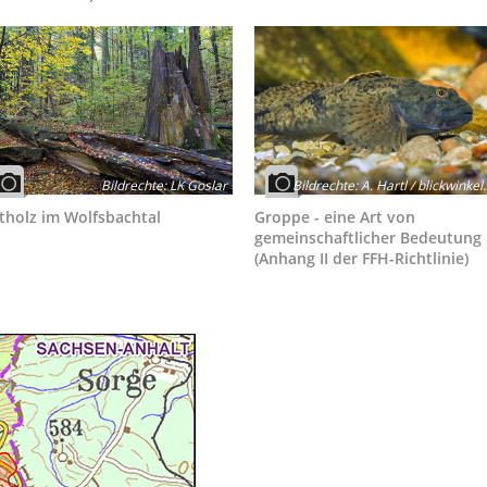
Bildrechte
:
LK Goslar
Bildrechte
:
A. Hartl / blickwinkel
tholz im Wolfsbachtal
Groppe - eine Art von
gemeinschaftlicher Bedeutung
(Anhang II der FFH-Richtlinie)