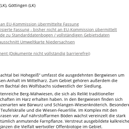
(LK), Göttingen (LK)
e an EU-Kommission übermittelte Fassung
lisierte Fassung - bisher nicht an EU-Kommission übermittelt
de zu Standarddatenbogen / vollständigen Gebietsdaten
ausschnitt Umweltkarte Niedersachsen
ent (Dokumente nicht vollständig barrierefrei)
bachtal bei Hohegeiß“ umfasst die ausgedehnten Bergwiesen um
en-Anhalt im Mittelharz. Zum Gebiet gehören außerdem die
m Bachtal des Wolfsbachs südwestlich der Siedlung.
nreiche Berg-Mähwiesen, die sich als Relikt traditioneller
haften im Harz erhalten haben. In den Bergwiesen finden sich
anzenarten wie Bärwurz und Schlangen-Wiesenknöterich. Besonder
 Teufelskralle und die Wiesen-Feuerlilie. Im Komplex mit den
sen vor. Auf nährstoffarmen Böden wächst vereinzelt die stark
tümlich anmutende Farnpflanze. Verstreut ausgebildete kalkreich
nzen die Vielfalt wertvoller Offenbiotope im Gebiet.