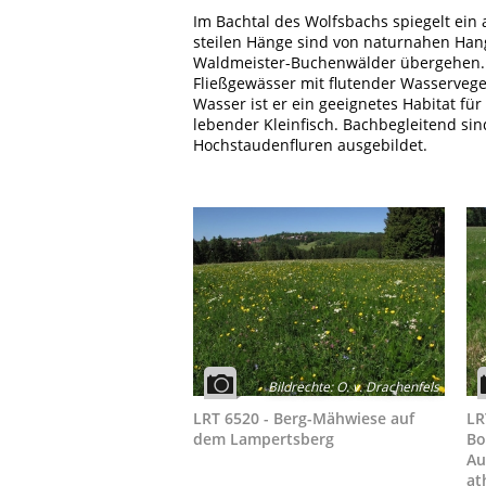
Im Bachtal des Wolfsbachs spiegelt ein
steilen Hänge sind von naturnahen Hang
Waldmeister-Buchenwälder übergehen. 
Fließgewässer mit flutender Wasserveget
Wasser ist er ein geeignetes Habitat 
lebender Kleinfisch. Bachbegleitend si
Hochstaudenfluren ausgebildet.
Bildrechte
:
O. v. Drachenfels
LRT 6520 - Berg-Mähwiese auf
LR
dem Lampertsberg
Bo
Au
at