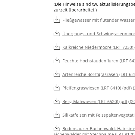
(Die Hinweise sind tw. aktualisierungsb
zurzeit überarbeitet.)
Fließgewässer mit flutender Wasserv
Übergangs- und Schwingrasenmoore (
Kalkreiche Niedermoore (LRT 7230) (
Feuchte Hochstaudenfluren (LRT 6430
Artenreiche Borstgrasrasen (LRT 623
Pfeifengraswiesen (LRT 6410) (pdf) 
Berg-Mähwiesen (LRT 6520) (pdf) (2
Silikatfelsen mit Felsspaltenvegetat
Bodensaurer Buchenwald: Hainsims
Eichenwälder mit Stechpalme (LRT 9120) 