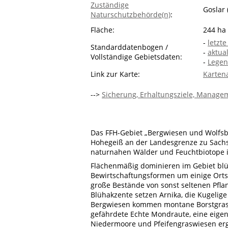
Zuständige
Goslar 
Naturschutzbehörde(n)
:
Fläche:
244 ha
-
letzt
Standarddatenbogen /
-
aktua
Vollständige Gebietsdaten:
-
Legen
Link zur Karte:
Karten
-->
Sicherung, Erhaltungsziele, Managem
Das FFH-Gebiet „Bergwiesen und Wolfs
Hohegeiß an der Landesgrenze zu Sachs
naturnahen Wälder und Feuchtbiotope i
Flächenmäßig dominieren im Gebiet blüte
Bewirtschaftungsformen um einige Ortsc
große Bestände von sonst seltenen Pfl
Blühakzente setzen Arnika, die Kugelige
Bergwiesen kommen montane Borstgrasra
gefährdete Echte Mondraute, eine eigen
Niedermoore und Pfeifengraswiesen ergä