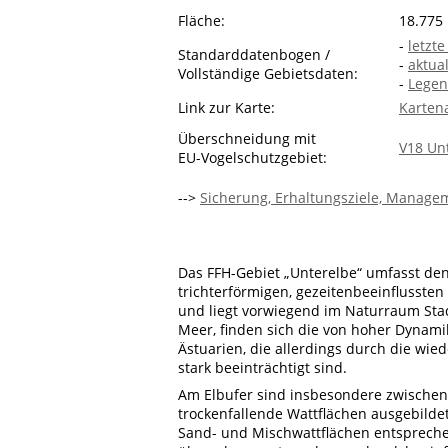
Fläche:
18.775
-
letzt
Standarddatenbogen /
-
aktua
Vollständige Gebietsdaten:
-
Legen
Link zur Karte:
Karten
Überschneidung mit
V18 Un
EU-Vogelschutzgebiet:
-->
Sicherung, Erhaltungsziele, Managem
Das FFH-Gebiet „Unterelbe“ umfasst den
trichterförmigen, gezeitenbeeinflusst
und liegt vorwiegend im Naturraum Stad
Meer, finden sich die von hoher Dynami
Ästuarien, die allerdings durch die wie
stark beeinträchtigt sind.
Am Elbufer sind insbesondere zwische
trockenfallende Wattflächen ausgebildet
Sand- und Mischwattflächen entsprechen