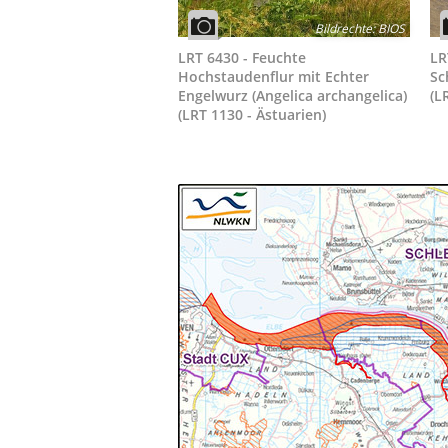
Bildrechte
:
BIOS
LRT 6430 - Feuchte
LR
Hochstaudenflur mit Echter
Sc
Engelwurz (Angelica archangelica)
(L
(LRT 1130 - Ästuarien)