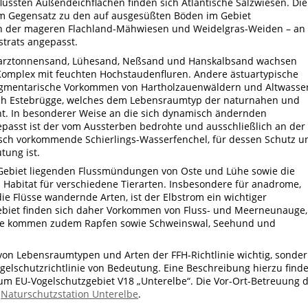
ssten Außendeichflächen finden sich Atlantische Salzwiesen. Die
im Gegensatz zu den auf ausgesüßten Böden im Gebiet
n der mageren Flachland-Mähwiesen und Weidelgras-Weiden – an
strats angepasst.
warztonnensand, Lühesand, Neßsand und Hanskalbsand wachsen
omplex mit feuchten Hochstaudenfluren. Andere ästuartypische
agmentarische Vorkommen von Hartholzauenwäldern und Altwasse
ich Estebrügge, welches dem Lebensraumtyp der naturnahen und
cht. In besonderer Weise an die sich dynamisch ändernden
passt ist der vom Aussterben bedrohte und ausschließlich an der
sch vorkommende Schierlings-Wasserfenchel, für dessen Schutz u
tung ist.
im Gebiet liegenden Flussmündungen von Oste und Lühe sowie die
 Habitat für verschiedene Tierarten. Insbesondere für anadrome,
ie Flüsse wandernde Arten, ist der Elbstrom ein wichtiger
biet finden sich daher Vorkommen von Fluss- und Meerneunauge,
elbe kommen zudem Rapfen sowie Schweinswal, Seehund und
 von Lebensraumtypen und Arten der FFH-Richtlinie wichtig, sonde
gelschutzrichtlinie von Bedeutung. Eine Beschreibung hierzu finde
zum EU-Vogelschutzgebiet V18 „Unterelbe“. Die Vor-Ort-Betreuung 
e
Naturschutzstation Unterelbe
.