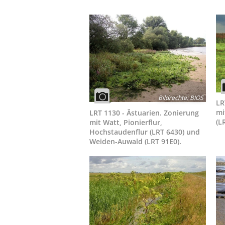
Bildrechte
:
BIOS
LR
mi
LRT 1130 - Ästuarien. Zonierung
(L
mit Watt, Pionierflur,
Hochstaudenflur (LRT 6430) und
Weiden-Auwald (LRT 91E0).