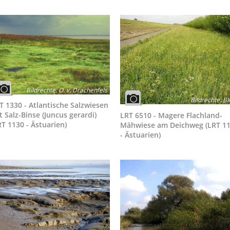
Bildrechte
:
O. v. Drachenfels
Bildrechte
:
BI
T 1330 - Atlantische Salzwiesen
t Salz-Binse (Juncus gerardi)
LRT 6510 - Magere Flachland-
RT 1130 - Ästuarien)
Mähwiese am Deichweg (LRT 1
- Ästuarien)