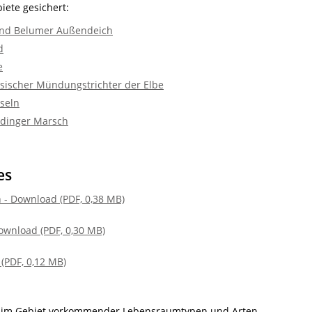
iete gesichert:
und Belumer Außendeich
d
e
sischer Mündungstrichter der Elbe
seln
hdinger Marsch
es
 - Download (PDF, 0,38 MB)
ownload (PDF, 0,30 MB)
(PDF, 0,12 MB)
m Gebiet vorkommender Lebensraumtypen und Arten