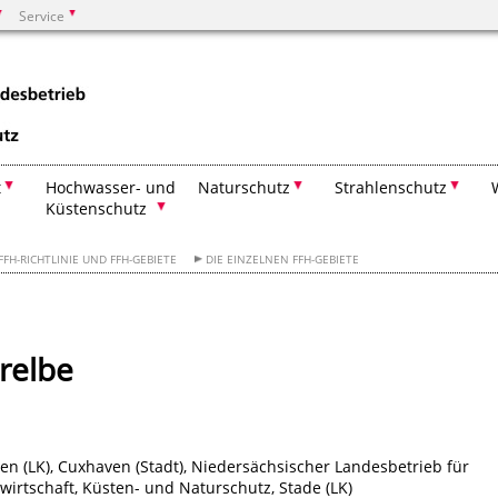
Service
Suchen
t
Hochwasser- und
Naturschutz
Strahlenschutz
Küstenschutz
FFH-RICHTLINIE UND FFH-GEBIETE
DIE EINZELNEN FFH-GEBIETE
relbe
n (LK), Cuxhaven (Stadt), Niedersächsischer Landesbetrieb für
irtschaft, Küsten- und Naturschutz, Stade (LK)