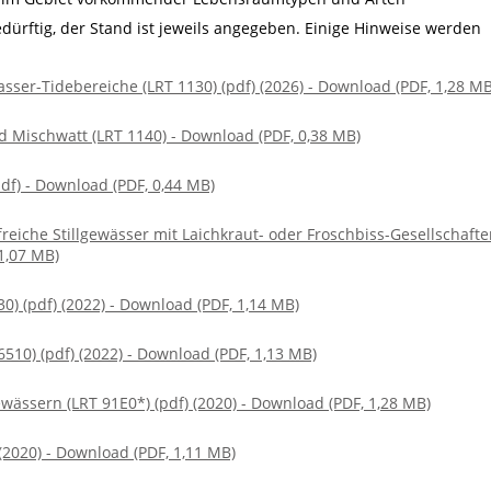
edürftig, der Stand ist jeweils angegeben. Einige Hinweise werden
sser-Tidebereiche (LRT 1130) (pdf) (2026) - Download (PDF, 1,28 MB
nd Mischwatt (LRT 1140) - Download (PDF, 0,38 MB)
pdf) - Download (PDF, 0,44 MB)
reiche Stillgewässer mit Laichkraut- oder Froschbiss-Gesellschaft
 1,07 MB)
) (pdf) (2022) - Download (PDF, 1,14 MB)
10) (pdf) (2022) - Download (PDF, 1,13 MB)
wässern (LRT 91E0*) (pdf) (2020) - Download (PDF, 1,28 MB)
(2020) - Download (PDF, 1,11 MB)