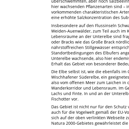
überschwemmten, aber noch salzbeeinflu
hier wachsenden Pflanzenarten sind – 
vorkommenden charakteristischen Arte
eine erhöhte Salzkonzentration des Sub
Insbesondere auf den Flussinseln Sch
Weiden-Auenwälder, zum Teil auch im K
Lebensräume an der Unterelbe sind fr
oder Bracks wie das Große Brack nördl
nährstoffreichen Stillgewässer entspri
Standortbedingungen des Elbufers ange
Unterelbe wachsende, also hier endemi
Erhalt das Gebiet von besonderer Bedeu
Die Elbe selbst ist, wie die ebenfalls 
Wischhafener Süderelbe, ein geeignetes
also vom offenen Meer zum Laichen in d
Wanderkorridor und Lebensraum. Im Ge
Lachs und Finte. In und an der Unter
Fischotter vor.
Das Gebiet ist nicht nur für den Schutz
auch für die Vogelwelt gemäß der EU-Vo
sich auf der oben verlinkten Webseite 
Natura 2000-Gebietes gewährleistet di