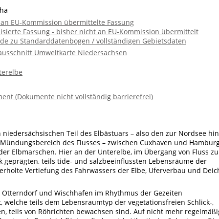
 ha
e an EU-Kommission übermittelte Fassung
lisierte Fassung - bisher nicht an EU-Kommission übermittelt
de zu Standarddatenbogen / vollständigen Gebietsdaten
ausschnitt Umweltkarte Niedersachsen
terelbe
ent (Dokumente nicht vollständig barrierefrei)
 niedersächsischen Teil des Elbästuars – also den zur Nordsee hin
en Mündungsbereich des Flusses – zwischen Cuxhaven und Hambur
er Elbmarschen. Hier an der Unterelbe, im Übergang von Fluss zu
k geprägten, teils tide- und salzbeeinflussten Lebensräume der
derholte Vertiefung des Fahrwassers der Elbe, Uferverbau und Deic
n Otterndorf und Wischhafen im Rhythmus der Gezeiten
, welche teils dem Lebensraumtyp der vegetationsfreien Schlick-,
, teils von Röhrichten bewachsen sind. Auf nicht mehr regelmäßi