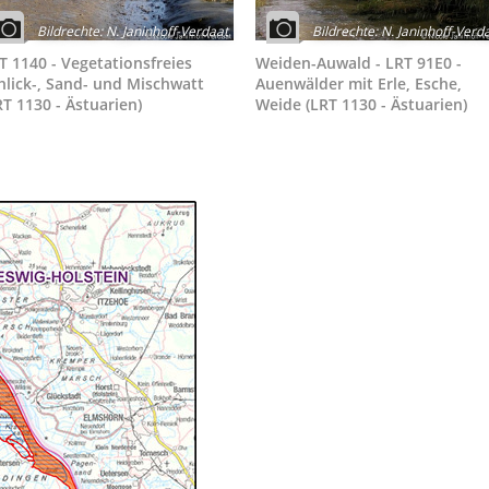
Bildrechte
:
N. Janinhoff-Verdaat
Bildrechte
:
N. Janinhoff-Verd
T 1140 - Vegetationsfreies
Weiden-Auwald - LRT 91E0 -
hlick-, Sand- und Mischwatt
Auenwälder mit Erle, Esche,
RT 1130 - Ästuarien)
Weide (LRT 1130 - Ästuarien)