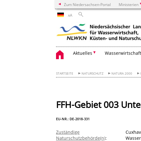
Zum Niedersachsen-Portal
Ministerien
A
A
Aktuelles
Wasserwirtschaf
STARTSEITE
NATURSCHUTZ
NATURA 2000
FFH-Gebiet 003 Unte
EU-NR.: DE-2018-331
Zuständige
Cuxhave
Naturschutzbehörde(n)
:
Wasserw