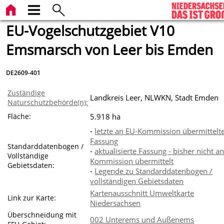
EU-Vogelschutzgebiet V10
Emsmarsch von Leer bis Emden
DE2609-401
Zuständige
Landkreis Leer, NLWKN, Stadt Emden
Naturschutzbehörde(n):
Fläche:
5.918 ha
-
letzte an EU-Kommission übermittelt
Fassung
Standarddatenbogen /
-
aktualisierte Fassung - bisher nicht a
Vollständige
Kommission übermittelt
Gebietsdaten:
-
Legende zu Standarddatenbogen /
vollständigen Gebietsdaten
Kartenausschnitt Umweltkarte
Link zur Karte:
Niedersachsen
Überschneidung mit
002 Unterems und Außenems