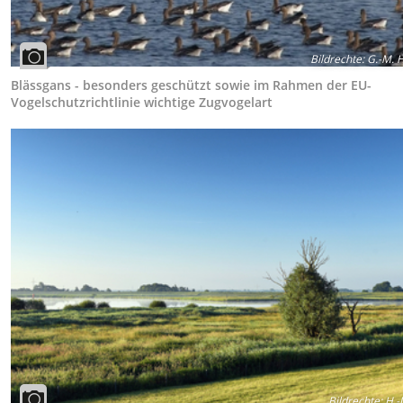
Bildrechte
:
G.-M. 
Blässgans - besonders geschützt sowie im Rahmen der EU-
Vogelschutzrichtlinie wichtige Zugvogelart
Bildrechte
:
H.-J