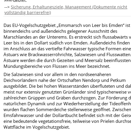
FFH-Gebiet:
-->
Sicherung, Erhaltungsziele, Management (Dokumente nicht
vollständig barrierefrei)
Das EU-Vogelschutzgebiet „Emsmarsch von Leer bis Emden“ ist
binnendeichs und außendeichs gelegener Ausschnitt des
Marschlandes an der Unterems. Es erstreckt sich flussabwärts 
Leer bis in den Dollart südlich von Emden. Außendeichs finden 
im Anschluss an das vertiefte Fahrwasser typische Formen ein
Ästuars wie Brackwasserröhrichte, Salzwiesen und Flusswatten.
Ästuare werden die durch Gezeiten und Meersalz beeinflussten
Mündungsbereiche von Flüssen ins Meer bezeichnet.
Die Salzwiesen sind vor allem in den nordseenäheren
Deichvorländern nahe der Ortschaften Nendorp und Petkum
ausgebildet. Die bei hohen Wasserständen überfluteten und da
meist nur extensiv genutzten Grünländer sind typischerweise 
zahlreichen Grüppen und Gräben durchzogen. Zur Förderung d
natürlichen Dynamik und zur Wiederherstellung der Tideoffenh
wurden flachen Sommerdeiche stellenweise geöffnet. Zwische
Emsfahrwasser und der Dollartbucht befindet sich mit der Geis
eine bedeutende vegetationsfreie, teilweise von Prielen durchse
Wattfläche im Vogelschutzgebiet.