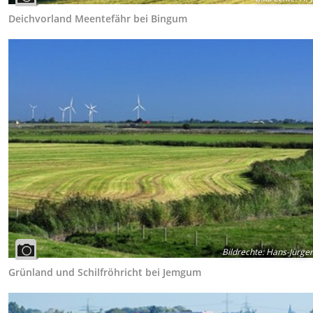
Deichvorland Meentefähr bei Bingum
Bildrechte
:
Hans-Jürgen
Grünland und Schilfröhricht bei Jemgum