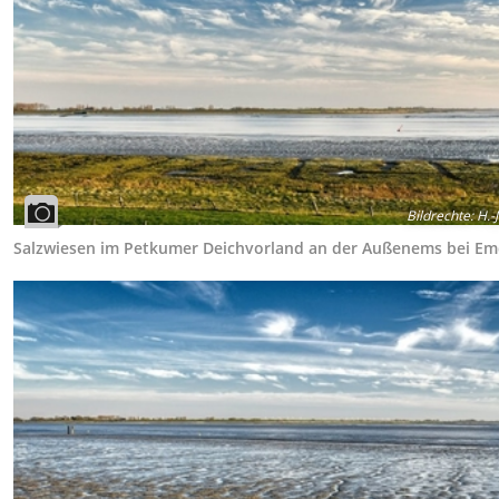
Bildrechte
:
H.-J
Salzwiesen im Petkumer Deichvorland an der Außenems bei E