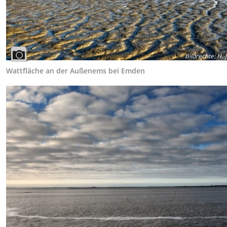
Bildrechte
:
H.-J
Wattfläche an der Außenems bei Emden