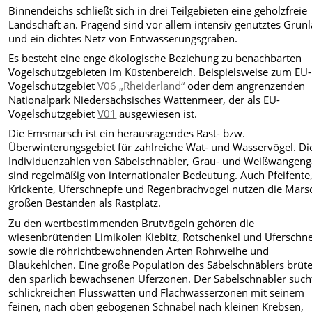
Binnendeichs schließt sich in drei Teilgebieten eine gehölzfreie
Landschaft an. Prägend sind vor allem intensiv genutztes Grün
und ein dichtes Netz von Entwässerungsgräben.
Es besteht eine enge ökologische Beziehung zu benachbarten
Vogelschutzgebieten im Küstenbereich. Beispielsweise zum EU-
Vogelschutzgebiet
V06 „Rheiderland“
oder dem angrenzenden
Nationalpark Niedersächsisches Wattenmeer, der als EU-
Vogelschutzgebiet
V01
ausgewiesen ist.
Die Emsmarsch ist ein herausragendes Rast- bzw.
Überwinterungsgebiet für zahlreiche Wat- und Wasservögel. Di
Individuenzahlen von Säbelschnäbler, Grau- und Weißwangen
sind regelmäßig von internationaler Bedeutung. Auch Pfeifente
Krickente, Uferschnepfe und Regenbrachvogel nutzen die Mars
großen Beständen als Rastplatz.
Zu den wertbestimmenden Brutvögeln gehören die
wiesenbrütenden Limikolen Kiebitz, Rotschenkel und Uferschn
sowie die röhrichtbewohnenden Arten Rohrweihe und
Blaukehlchen. Eine große Population des Säbelschnäblers brüte
den spärlich bewachsenen Uferzonen. Der Säbelschnäbler sucht
schlickreichen Flusswatten und Flachwasserzonen mit seinem
feinen, nach oben gebogenen Schnabel nach kleinen Krebsen,