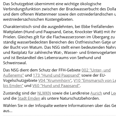
Das Schutzgebiet übernimmt eine wichtige ökologische
Verbindungsfunktion zwischen der Brackwasserbucht des Dolla
und dem offenen Wattenmeer sowie den ostniederländischen 
westniedersächsischen Küstengebieten.
Charakteristisch sind die ausgedehnten, bei Ebbe freifallenden
Wattplaten (Hund und Paapsand, Geise, Knockster Watt) mit ih
Prielen. Gleiches gilt für die Flachwasserzonen im Übergang zu
ständig wasserbedeckten Bereichen des Ostfriesischen Gatje u
der Bucht von Watum. Das NSG stellt einen bedeutenden Nahr
und Rastplatz für zahlreiche Wat-, Wasser- und Entenvogelarte
und ist Bestandteil des Lebensraums von Seehund und
Schweinswal.
Das NSG dient dem Schutz der FFH-Gebiete
002 "Unter- und
Außenems"
und
173 "Hund und Paapsand"
sowie der EU-
Vogelschutzgebiete
V04 "Krummhörn"
,
V10 "Emsmarsch von L
bis Emden"
und
V60 "Hund und Paapsand"
.
Zuständig sind der
NLWKN
sowie die Landkreise
Aurich
und
Le
und die
Stadt Emden
als untere Naturschutzbehörden.
Wählen Sie in der Infospalte weitere Informationen über das Ge
aus...