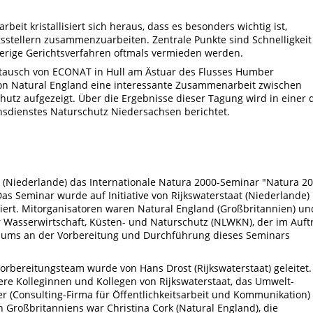
it kristallisiert sich heraus, dass es besonders wichtig ist,
gsstellern zusammenzuarbeiten. Zentrale Punkte sind Schnelligkeit
erige Gerichtsverfahren oftmals vermieden werden.
tausch von ECONAT in Hull am Ästuar des Flusses Humber
von Natural England eine interessante Zusammenarbeit zwischen
utz aufgezeigt. Über die Ergebnisse dieser Tagung wird in einer 
sdienstes Naturschutz Niedersachsen berichtet.
rk (Niederlande) das Internationale Natura 2000-Seminar "Natura 2
Das Seminar wurde auf Initiative von Rijkswaterstaat (Niederlande)
ert. Mitorganisatoren waren Natural England (Großbritannien) un
 Wasserwirtschaft, Küsten- und Naturschutz (NLWKN), der im Auft
iums an der Vorbereitung und Durchführung dieses Seminars
orbereitungsteam wurde von Hans Drost (Rijkswaterstaat) geleitet.
re Kolleginnen und Kollegen von Rijkswaterstaat, das Umwelt-
er (Consulting-Firma für Öffentlichkeitsarbeit und Kommunikation)
n Großbritanniens war Christina Cork (Natural England), die