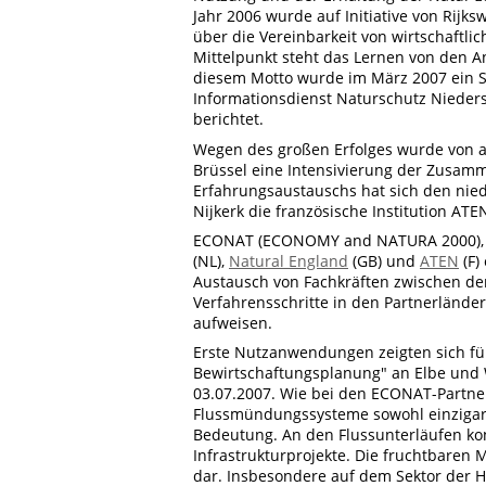
Jahr 2006 wurde auf Initiative von Rijk
über die Vereinbarkeit von wirtschaftli
Mittelpunkt steht das Lernen von den An
diesem Motto wurde im März 2007 ein Se
Informationsdienst Naturschutz Nieders
berichtet.
Wegen des großen Erfolges wurde von a
Brüssel eine Intensivierung der Zusam
Erfahrungsaustauschs hat sich den nie
Nijkerk die französische Institution AT
ECONAT (ECONOMY and NATURA 2000), 
(NL),
Natural England
(GB) und
ATEN
(F)
Austausch von Fachkräften zwischen den
Verfahrensschritte in den Partnerländer
aufweisen.
Erste Nutzanwendungen zeigten sich f
Bewirtschaftungsplanung" an Elbe und
03.07.2007. Wie bei den ECONAT-Partner
Flussmündungssysteme sowohl einzigar
Bedeutung. An den Flussunterläufen ko
Infrastrukturprojekte. Die fruchtbaren 
dar. Insbesondere auf dem Sektor der H