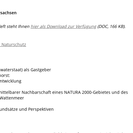
rsachsen
eft steht Ihnen
hier als Download zur Verfügung
(DOC, 166 KB).
d Naturschutz
swaterstaat) als Gastgeber
orst:
Entwicklung
nmittelbarer Nachbarschaft eines NATURA 2000-Gebietes und des
 Wattenmeer
rundsätze und Perspektiven