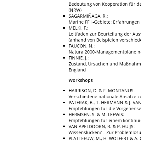
Bedeutung von Kooperation für d
(NRW)
SAGARMIÑAGA, R.:
Marine FFH-Gebiete: Erfahrungen 
MELKI, F.:
Leitfaden zur Beurteilung der A
(anhand von Beispielen verschied
FAUCON, N.:
Natura 2000-Managementpläne n
FINNIE, J.:
Zustand, Ursachen und Maßnahmen
England
Workshops
HARRISON, D. & F. MONTANUS:
Verschiedene nationale Ansätze 
PATERAK, B., T. HERMANN & J. VA
Empfehlungen für die Vorgehensw
HERMSEN, S. & M. LEEWIS:
Empfehlungen für einem kontinui
VAN APELDOORN, R. & P. HUIJS:
Wissenslücken? – Zur Problemlösu
PLATTEEUW, M., H. WOLFERT & A.