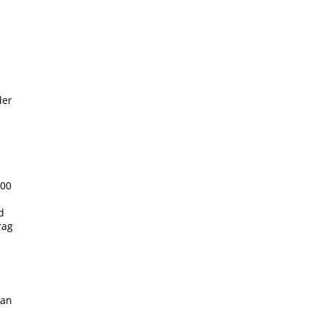
der
000
d
rag
 an