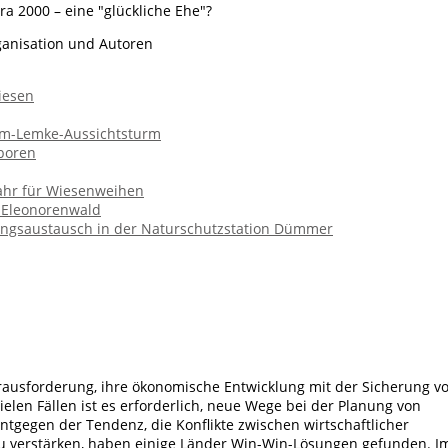
a 2000 – eine "glückliche Ehe"?
ganisation und Autoren
iesen
lm-Lemke-Aussichtsturm
eboren
Jahr für Wiesenweihen
 Eleonorenwald
ungsaustausch in der Naturschutzstation Dümmer
erausforderung, ihre ökonomische Entwicklung mit der Sicherung v
ielen Fällen ist es erforderlich, neue Wege bei der Planung von
Entgegen der Tendenz, die Konflikte zwischen wirtschaftlicher
u verstärken, haben einige Länder Win-Win-Lösungen gefunden. I