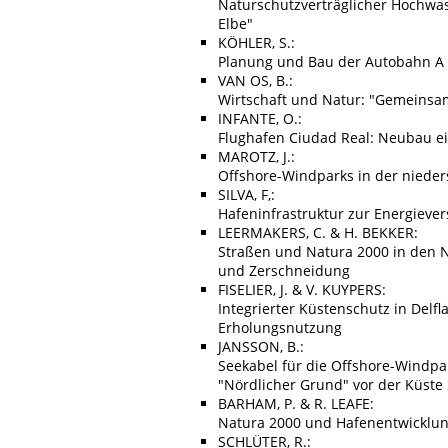
Naturschutzverträglicher Hochwas
Elbe"
KÖHLER, S.:
Planung und Bau der Autobahn A
VAN OS, B.:
Wirtschaft und Natur: "Gemeinsa
INFANTE, O.:
Flughafen Ciudad Real: Neubau ei
MAROTZ, J.:
Offshore-Windparks in der niede
SILVA, F,:
Hafeninfrastruktur zur Energieve
LEERMAKERS, C. & H. BEKKER:
Straßen und Natura 2000 in den 
und Zerschneidung
FISELIER, J. & V. KUYPERS:
Integrierter Küstenschutz in Del
Erholungsnutzung
JANSSON, B.:
Seekabel für die Offshore-Windp
"Nördlicher Grund" vor der Küste
BARHAM, P. & R. LEAFE:
Natura 2000 und Hafenentwicklu
SCHLÜTER, R.: