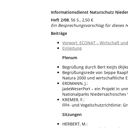
Informationsdienst Naturschutz Niede
Heft 2/08
, 56 S., 2,50 €
Ein Besprechungsvorschlag für dieses H
Beiträge
Vorwort: ECONAT – Wirtschaft un
Einleitung
Plenum
Begrüßung durch Bert Keijts (Rijk
Begrüßungsrede von Seppe Raaph
Natura 2000 und wirtschaftliche 
ERDMANN, J.:
JadeWeserPort – ein Projekt in u
Nationalparks Niedersächsisches
KREMER, F.:
FFH- und Vogelschutzrichtlinie: G
Sitzungen
HERBERT, M.: