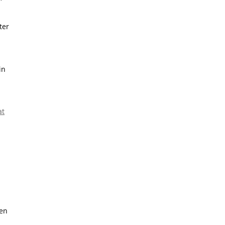
ter
in
at
hen