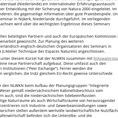
swaterstaat (Niederlande) ein internationaler Erfahrungsaustausch
cher Entwicklung mit der Sicherung von Natura 2000 eingeleitet. Im
deren, die gegenseitige Information über gute Praxisbeispiele. Un
minar in Nijkerk, Niederlande durchgeführt. Im vorliegenden
achsen wird über die wichtigsten Ergebnisse dieses Seminars
llen beteiligten Partnern und auch der Europäischen Kommission 
menarbeit gewünscht. Zur Planung des weiteren
derländisch-englisch-deutschen Organisatoren des Seminars in
EN (L’Atelier Technique des Espaces Naturels) angeschlossen.
unter diesem Kürzel hat der NLWKN zusammen mit
Rijkswatersta
 eine neue Partnerschaft aufgebaut. Diese umfasst auch den
 Institutionen ("Peer Exchange"). Ferner werden die
n verglichen, die trotz gleichem EU-Recht gewisse Unterschiede
ür den NLWKN beim Aufbau der Planungsgruppen "Integrierte
 Weser gemäß niedersächsischem Kabinettsbeschluss vom
n auch, sind die niedersächsischen tidebeeinflussten
tige Naturräume als auch Wirtschaftsräume von herausragender
nzentrieren sich Industrie- und Gewerbeansiedlungen sowie
Marschen stellen außerdem wertvolle landwirtschaftliche Nutzfläc
afenwirtschaft befinden sich die Unterelbe- und die