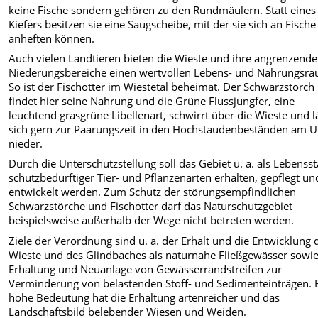
keine Fische sondern gehören zu den Rundmäulern. Statt eines
Kiefers besitzen sie eine Saugscheibe, mit der sie sich an Fische
anheften können.
Auch vielen Landtieren bieten die Wieste und ihre angrenzend
Niederungsbereiche einen wertvollen Lebens- und Nahrungsra
So ist der Fischotter im Wiestetal beheimat. Der Schwarzstorch
findet hier seine Nahrung und die Grüne Flussjungfer, eine
leuchtend grasgrüne Libellenart, schwirrt über die Wieste und l
sich gern zur Paarungszeit in den Hochstaudenbeständen am U
nieder.
Durch die Unterschutzstellung soll das Gebiet u. a. als Lebensst
schutzbedürftiger Tier- und Pflanzenarten erhalten, gepflegt un
entwickelt werden. Zum Schutz der störungsempfindlichen
Schwarzstörche und Fischotter darf das Naturschutzgebiet
beispielsweise außerhalb der Wege nicht betreten werden.
Ziele der Verordnung sind u. a. der Erhalt und die Entwicklung 
Wieste und des Glindbaches als naturnahe Fließgewässer sowie
Erhaltung und Neuanlage von Gewässerrandstreifen zur
Verminderung von belastenden Stoff- und Sedimenteinträgen. 
hohe Bedeutung hat die Erhaltung artenreicher und das
Landschaftsbild belebender Wiesen und Weiden.