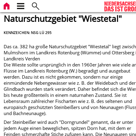
Naturschutzgebiet "Wiestetal"
KENNZEICHEN: NSG LÜ 295
Das ca. 382 ha große Naturschutzgebiet "Wiestetal" liegt zwisc
Mulmshorn im Landkreis Rotenburg (Wümme) und Ottersberg
Landkreis Verden
Die Wieste sollte ursprünglich in den 1960er Jahren wie viele a
Flüsse im Landkreis Rotenburg (W.) begradigt und ausgebaut
werden. Dazu ist es nicht gekommen, sondern nur einige
einmündende Nebengewässer wie z. B. der Weidebach und der
Glindbach wurden stark verändert. Daher befindet sich die Wie
bis heute größtenteils in einem naturnahen Zustand. Sie ist
Lebensraum zahlreicher Fischarten wie z. B. des seltenen und
europäisch geschützten Steinbeißers und von Neunaugen (Flus
und Bachneunauge).
Der Steinbeißer wird auch "Dorngrundel" genannt, da er unter
jedem Auge einen beweglichen, spitzen Dorn hat, mit dem er
Feinden schmerzhafte Stiche zufügen kann. Die Neunaugen sin