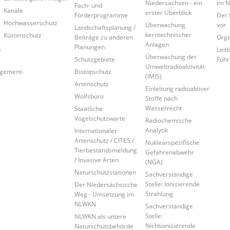
Niedersachsen - ein
im 
Fach- und
Kanäle
erster Überblick
Förderprogramme
Der 
Hochwasserschutz
Überwachung
vor
Landschaftsplanung /
kerntechnischer
Küstenschutz
Beiträge zu anderen
Orga
Anlagen
Planungen
e
Leitb
Überwachung der
Schutzgebiete
Führ
Umweltradioaktivität
agement-
Biotopschutz
(IMIS)
Artenschutz
Einleitung radioaktiver
Wolfsbüro
Stoffe nach
Wasserrecht
Staatliche
Vogelschutzwarte
Radiochemische
Analytik
Internationaler
Artenschutz / CITES /
Nuklearspezifische
Tierbestandsmeldung
Gefahrenabwehr
/ Invasive Arten
(NGA)
Naturschutzstationen
Sachverständige
Stelle: Ionisierende
Der Niedersächsische
Strahlung
Weg - Umsetzung im
NLWKN
Sachverständige
Stelle:
NLWKN als untere
Nichtionisierende
Naturschutzbehörde