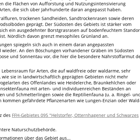
en die Flächen von Aufforstung und Nutzungsintensivierung
Arten, die sich über Jahrhunderte daran angepasst haben.
eralfluren, trockenen Sandheiden, Sandtrockenrasen sowie deren
odsolböden geprägt. Der Südosten des Gebiets ist stärker vom
 sich ein ausgedehnter Borstgrasrasen auf bodenfeuchtem Standor
 ist. Nördlich davon grenzt mesophiles Grünland an.
ungen spiegeln sich auch in einem daran angepassten
d wieder. An den Böschungen vorhandener Gräben im Südosten
se und Sonnentau vor, die hier die besondere Nährstoffarmut d
 Lebensraum für Arten, die auf waldfreie oder waldarme, sehr
 wie sie in landwirtschaftlich geprägten Gebieten nicht mehr
gelarten des Offenlandes wie Heidelerche, Braunkehlchen oder
e Insektenfauna mit arten- und individuenreichen Beständen an
nen und Schmetterlingen sowie die Reptilienfauna (u. a. Ringel- un
in kommen gefährdete Pflanzenarten wie Lungen-Enzian oder Wald
tz des
FFH-Gebietes 095 "Helstorfer, Otternhagener und Schwarzes
ntere Naturschutzbehörde.
formationen über das Gebiet aus...