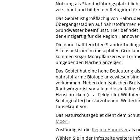
Nutzung als Standortübungsplatz blieb
verschont und bilden ein Refugium für 
Das Gebiet ist großflächig von Halbrud
Übergangsstadien auf nährstoffarmen P
Grundwasser beeinflusst. Hier befindet
der einzigartig für die Region Hannover
Die dauerhaft feuchten Standortbeding
Artenspektrum im mesophilen Grünlan
kommen sogar Moorpflanzen wie Torfmoo
umgebenden Flächen anzeigen.
Das Gebiet hat eine hohe Bedeutung als
nährstoffarme Biotope angewiesen sind,
vorkommen. Neben den typischen Brutvo
Raubwürger ist vor allem die vielfältig
Heuschrecken (u. a. Feldgrille), Wildbie
Schlingnatter) hervorzuheben. Weiterh
Läusekraut vor.
Das Naturschutzgebiet dient dem Schu
Moor"
.
Zuständig ist die
Region Hannover
als u
Wählen Sie in der Infospalte weitere In