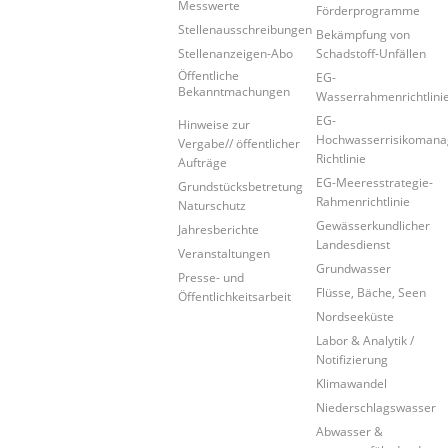
Messwerte
Förderprogramme
Stellenausschreibungen
Bekämpfung von
Stellenanzeigen-Abo
Schadstoff-Unfällen
Öffentliche
EG-
Bekanntmachungen
Wasserrahmenrichtlini
EG-
Hinweise zur
Hochwasserrisikoman
Vergabe// öffentlicher
Richtlinie
Aufträge
EG-Meeresstrategie-
Grundstücksbetretung
Rahmenrichtlinie
Naturschutz
Gewässerkundlicher
Jahresberichte
Landesdienst
Veranstaltungen
Grundwasser
Presse- und
Flüsse, Bäche, Seen
Öffentlichkeitsarbeit
Nordseeküste
Labor & Analytik /
Notifizierung
Klimawandel
Niederschlagswasser
Abwasser &