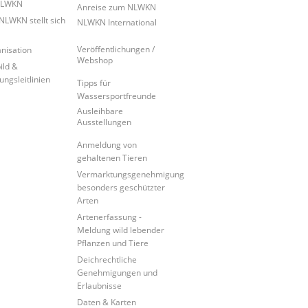
NLWKN
Anreise zum NLWKN
NLWKN stellt sich
NLWKN International
Veröffentlichungen /
nisation
Webshop
ild &
ungsleitlinien
Tipps für
Wassersportfreunde
Ausleihbare
Ausstellungen
Anmeldung von
gehaltenen Tieren
Vermarktungsgenehmigung
besonders geschützter
Arten
Artenerfassung -
Meldung wild lebender
Pflanzen und Tiere
Deichrechtliche
Genehmigungen und
Erlaubnisse
Daten & Karten