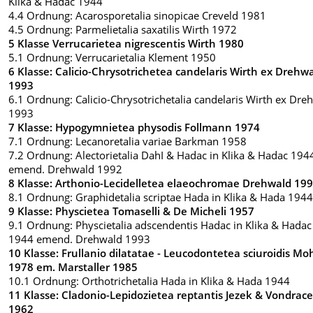
Klika & Hadac 1944
4.4 Ordnung: Acarosporetalia sinopicae Creveld 1981
4.5 Ordnung: Parmelietalia saxatilis Wirth 1972
5 Klasse Verrucarietea nigrescentis Wirth 1980
5.1 Ordnung: Verrucarietalia Klement 1950
6 Klasse: Calicio-Chrysotrichetea candelaris Wirth ex Drehw
1993
6.1 Ordnung: Calicio-Chrysotrichetalia candelaris Wirth ex Dre
1993
7 Klasse: Hypogymnietea physodis Follmann 1974
7.1 Ordnung: Lecanoretalia variae Barkman 1958
7.2 Ordnung: Alectorietalia DahI & Hadac in Klika & Hadac 194
emend. Drehwald 1992
8 Klasse: Arthonio-Lecidelletea elaeochromae Drehwald 19
8.1 Ordnung: Graphidetalia scriptae Hada in Klika & Hada 194
9 Klasse: Physcietea Tomaselli & De Micheli 1957
9.1 Ordnung: Physcietalia adscendentis Hadac in Klika & Hadac
1944 emend. Drehwald 1993
10 Klasse: Frullanio dilatatae - Leucodontetea sciuroidis M
1978 em. Marstaller 1985
10.1 Ordnung: Orthotrichetalia Hada in Klika & Hada 1944
11 Klasse: Cladonio-Lepidozietea reptantis Jezek & Vondrac
1962