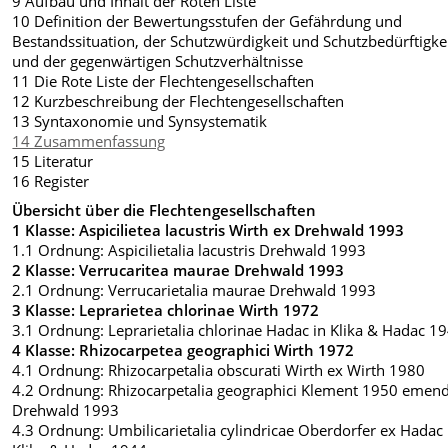
9 Aufbau und Inhalt der Roten Liste
10 Definition der Bewertungsstufen der Gefährdung und
Bestandssituation, der Schutzwürdigkeit und Schutzbedürftigke
und der gegenwärtigen Schutzverhältnisse
11 Die Rote Liste der Flechtengesellschaften
12 Kurzbeschreibung der Flechtengesellschaften
13 Syntaxonomie und Synsystematik
14 Zusammenfassung
15 Literatur
16 Register
Übersicht über die Flechtengesellschaften
1 Klasse: Aspicilietea lacustris Wirth ex Drehwald 1993
1.1 Ordnung: Aspicilietalia lacustris Drehwald 1993
2 Klasse: Verrucaritea maurae Drehwald 1993
2.1 Ordnung: Verrucarietalia maurae Drehwald 1993
3 Klasse: Leprarietea chlorinae Wirth 1972
3.1 Ordnung: Leprarietalia chlorinae Hadac in Klika & Hadac 1
4 Klasse: Rhizocarpetea geographici Wirth 1972
4.1 Ordnung: Rhizocarpetalia obscurati Wirth ex Wirth 1980
4.2 Ordnung: Rhizocarpetalia geographici Klement 1950 emend
Drehwald 1993
4.3 Ordnung: Umbilicarietalia cylindricae Oberdorfer ex Hadac 