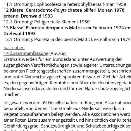
11.1 Ordnung: Lophocoleetalia heterophyllae Barkman 1958
12 Klasse: Ceratodonto-Polytrichetea piliferi Mohan 1978
emend. Drehwald 199
3
12.1 Ordnung: Peltigeretalia Klement 1950
13 Klasse: Psoretea decipienlis Mattick ex Follmann 1974 e
Drehwald 1993
13.1 Ordnung: Psoretalia decipientis Mattick ex Follmann 1974
nach oben
14 Zusammenfassung
(Auszug)
Erstmals werden für ein Bundesland unter Auswertung der
zugänglichen Veröffentlichungen sowie eigener Untersuchungen
bekannten Flechtengesellschaften zusammengestellt, beschrie
und unter Naturschutzgesichtspunkten bewertet. Ziel der Arbeit
es, den gegenwärtigen Kenntnisstand über die Flechtenvegetati
Niedersachsen darzustellen und für den Naturschutz zugänglic
machen.
Insgesamt werden 59 Gesellschaften im Rang von Assoziatione
behandelt, von denen 15 erstmals aus Niedersachsen durch
Vegetationsaufnahmen belegt werden. Alle Assoziationen werd
einer Roten Liste zusammengestellt und hinsichtlich der Kriteri
Gefährdungsgrad, Schutzwürdigkeit und Schutzbedürftigkeit s