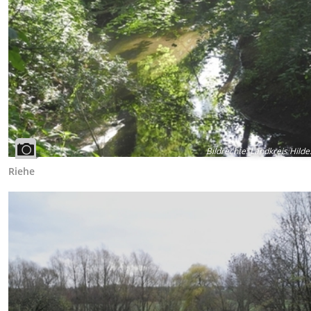
Bildrechte
:
Landkreis Hild
Riehe