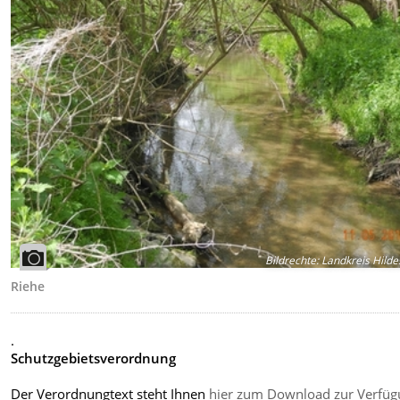
Bildrechte
:
Landkreis Hild
Riehe
.
Schutzgebietsverordnung
Der Verordnungtext steht Ihnen
hier zum Download zur Verfü