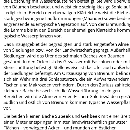
die Böschung mit Wasserbausteinen befestigt. Sie wird überwi
von Bäumen beschattet und weist eine steinig-kiesige Sohle auf
Lediglich im Bereich der ehemaligen Klärteiche weist die Riehe z
stark geschwungene Laufkrümmungen (Mäander) sowie beidsei
angrenzende auentypische Vegetation auf. Von der Einmündun
die Lamme bis in den Bereich der ehemaligen Klärteiche kom
typische Wasserpflanzen vor.
Das Einzugsgebiet der begradigten und stark eingetieften
Alme
von Siedlungen bzw. von der Landwirtschaft geprägt. Außerhal
Siedlungen wird das Ufer des schmalen Baches von Bäumen
gesäumt. In den Orten ist das Gewässer mit Faschinen oder mi
Steinschüttung befestigt. Stellenweise ist das Ufer auch außerh
der Siedlungen befestigt. Am Ortsausgang von Breinum befind
sich ein Wehr mit drei Sohlabstürzen, die ein Aufwärtswandern
Fischen und Makrozoen verhindern. Durch den Zufluss zahlrei
kleinerer Bäche bessert sich die Wasserführung. In einigen
Bereichen wird die Alme von Erlen-Eschen-Galeriewäldern ges
Südlich und östlich von Breinum kommen typische Wasserpfla
vor.
Die beiden kleinen Bäche
Subeek
und
Gehbeek
mit einer Brei
einen Meter entspringen inmitten landwirtschaftlich genutzter
Flächen – vorwiegend Äcker – und münden am östlichen