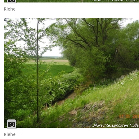
Riehe
Bildrechte
:
Landkreis Hild
Riehe