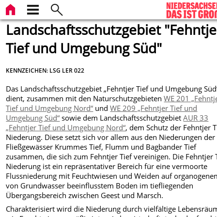
Landschaftsschutzgebiet "Fehntje
Tief und Umgebung Süd"
KENNZEICHEN: LSG LER 022
Das Landschaftsschutzgebiet „Fehntjer Tief und Umgebung Süd
dient, zusammen mit den Naturschutzgebieten
WE 201 „Fehntj
Tief und Umgebung Nord“
und
WE 209 „Fehntjer Tief und
Umgebung Süd“
sowie dem Landschaftsschutzgebiet
AUR 33
„Fehntjer Tief und Umgebung Nord“
, dem Schutz der Fehntjer T
Niederung. Diese setzt sich vor allem aus den Niederungen der
Fließgewässer Krummes Tief, Flumm und Bagbander Tief
zusammen, die sich zum Fehntjer Tief vereinigen. Die Fehntjer T
Niederung ist ein repräsentativer Bereich für eine vermoorte
Flussniederung mit Feuchtwiesen und Weiden auf organogene
von Grundwasser beeinflusstem Boden im tiefliegenden
Übergangsbereich zwischen Geest und Marsch.
Charakterisiert wird die Niederung durch vielfältige Lebensräu