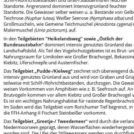
Schilf-/Röhrichtbeständen und Gras-/Staudenfluren feuchter
Standorte. Angrenzend dominiert Intensivgrünland feuchter
Standorte. Die Gewässer selber weisen u. a. Bestände von Gelb
Teichrose
(Nuphar lutea)
, Weißer Seerose
(Nymphaea alba)
und
Großmuscheln, wie Gemeine Teichmuschel
(Anodonta cygena)
Malermuschel
(Unio pictorum)
, auf.
In den
Teilgebieten "Heikelandsweg" sowie „Östlich der
Bundesautobahn“
dominiert intensiv genutztes Grünland das
Landschaftsbild. Als Teil des Vogelschutzgebietes ist es Brut- u
Nahrungsraum für Limikolen wie Großer Brachvogel, Bekassin
Kiebitz, Uferschnepfe und Austernfischer.
Das
Teilgebiet „Pudde-/Kielweg“
zeichnet sich überwiegend d
intensiv genutztes Grünland aus und wird von Gräben und Grü
teilweise mit Schilf-/Röhrichtbeständen, durchzogen. Die Gewä
weisen Vorkommen von Amphibien wie z. B. Seefrosch
auf. An
Brutvögeln kommen vor allem Kiebitz
und Großer Brachvogel v
Es ist ein wichtiges Nahrungshabitat für rastende Regenbrachvö
Im Süden wird das Teilgebiet vom Rorichumer Tief begrenzt, i
die FFH-Anhang-II Fischart Steinbeißer
vorkommt.
Das
Teilgebiet „Greetje-/ Tweedemeer"
wird durch die verlan
Niedermoorseen geprägt, deren Wasserflächen wiederhergestel
worden sind. Die Ufer des Stillgewässers werden von durchflut