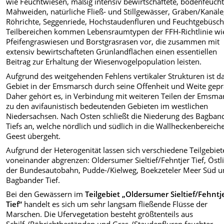
wie Feuchtwiesen, mäßig intensiv bewirtschaftete, bodenfeuch
Mähweiden, natürliche Fließ- und Stillgewässer, Gräben/Kanäle
Röhrichte, Seggenriede, Hochstaudenfluren und Feuchtgebüsch
Teilbereichen kommen Lebensraumtypen der FFH-Richtlinie wi
Pfeifengraswiesen und Borstgrasrasen vor, die zusammen mit
extensiv bewirtschafteten Grünlandflächen einen essentiellen
Beitrag zur Erhaltung der Wiesenvogelpopulation leisten.
Aufgrund des weitgehenden Fehlens vertikaler Strukturen ist d
Gebiet in der Emsmarsch durch seine Offenheit und Weite gepr
Daher gehört es, in Verbindung mit weiteren Teilen der Emsma
zu den avifaunistisch bedeutenden Gebieten im westlichen
Niedersachsen. Nach Osten schließt die Niederung des Bagban
Tiefs an, welche nördlich und südlich in die Wallheckenbereich
Geest übergeht.
Aufgrund der Heterogenität lassen sich verschiedene Teilgebiet
voneinander abgrenzen: Oldersumer Sieltief/Fehntjer Tief, Östl
der Bundesautobahn, Pudde-/Kielweg, Boekzeteler Meer Süd 
Bagbander Tief.
Bei den Gewässern im
Teilgebiet „Oldersumer Sieltief/Fehntj
Tief“
handelt es sich um sehr langsam fließende Flüsse der
Marschen. Die Ufervegetation besteht größtenteils aus