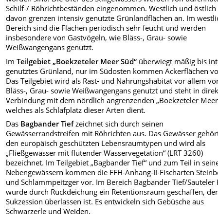
Schilf-/ Röhrichtbeständen eingenommen. Westlich und östlich
davon grenzen intensiv genutzte Grünlandflächen an. Im westl
Bereich sind die Flächen periodisch sehr feucht und werden
insbesondere von Gastvögeln, wie Bläss-, Grau- sowie
Weißwangengans genutzt.
Im
Teilgebiet „Boekzeteler Meer Süd“
überwiegt mäßig bis int
genutztes Grünland, nur im Südosten kommen Ackerflächen vo
Das Teilgebiet wird als Rast- und Nahrungshabitat vor allem vo
Bläss-, Grau-
sowie Weißwangengans
genutzt und steht in dire
Verbindung mit dem nördlich angrenzenden „Boekzeteler Meer
welches als Schlafplatz dieser Arten dient.
Das
Bagbander Tief
zeichnet sich durch seinen
Gewässerrandstreifen mit Röhrichten aus. Das Gewässer gehör
den europäisch geschützten Lebensraumtypen und wird als
„Fließgewässer mit flutender Wasservegetation“ (LRT 3260)
bezeichnet. Im Teilgebiet „Bagbander Tief“ und zum Teil in sein
Nebengewässern kommen die FFH-Anhang-II-Fischarten Steinb
und Schlammpeitzger
vor. Im Bereich Bagbander Tief/Sauteler
wurde durch Rückdeichung ein Retentionsraum geschaffen, der
Sukzession überlassen ist. Es entwickeln sich Gebüsche aus
Schwarzerle
und Weiden.