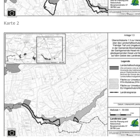
Bildrechte
:
L
Karte 2
Bildrechte
:
L