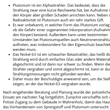
Plutonium ist ein Alphastrahler. Das bedeutet, dass die
Strahlung zwar eine kurze Reichweite hat, bei Aufnahme 
den Körper aber großen Schaden anrichten kann. Neben 
Radioaktivität ist Plutonium auch ein sehr starkes Gift.
Es war unbekannt, in welcher Form das Plutonium vorla
ob die Gefahr einer sogenannten Inkorporation (Aufnahm
den Körper) bestand. Außerdem kann unter bestimmten
Umständen bei Plutoniumquellen auch Neutronenstrahl
auftreten, was insbesondere für den Eigenschutz beachte
werden muss.
Das Nickel-63 ist ein schwacher Betastrahler, das heißt di
Strahlung wird durch einfaches Glas oder andere Materia
abgeschirmt und ist dann nur schwer zu finden. Wenn di
Strahler vergraben und somit abgeschirmt ist, kann er du
Strahlungsmessungen nicht gefunden werden.
Daher muss der Beschuldigte anwesend sein, um die Stel
zeigen, an der das Nickel-63 vergraben wurde.
Nach eingehender Beratung und Planung wurde der polizeilich
Einsatz am nächsten Tag fortgeführt. Zunächst verschaffte sich 
Polizei Zugang zu dem Gebäude in Wahrenholz, damit das Hau
das Vorhandensein von Sprengstoff und Plutonium untersucht