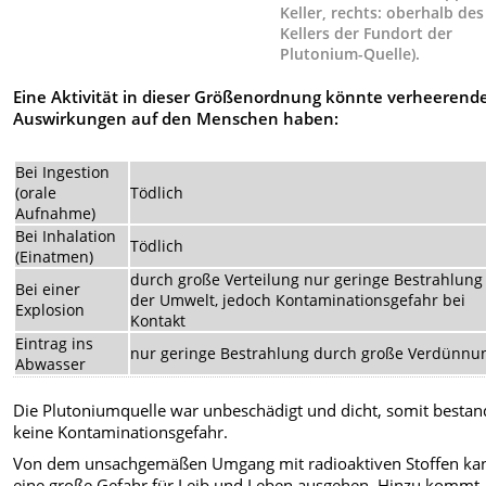
Keller, rechts: oberhalb des
Kellers der Fundort der
Plutonium-Quelle).
Eine Aktivität in dieser Größenordnung könnte verheerend
Auswirkungen auf den Menschen haben:
Bei Ingestion
(orale
Tödlich
Aufnahme)
Bei Inhalation
Tödlich
(Einatmen)
durch große Verteilung nur geringe Bestrahlung
Bei einer
der Umwelt, jedoch Kontaminationsgefahr bei
Explosion
Kontakt
Eintrag ins
nur geringe Bestrahlung durch große Verdünnu
Abwasser
Die Plutoniumquelle war unbeschädigt und dicht, somit bestan
keine Kontaminationsgefahr.
Von dem unsachgemäßen Umgang mit radioaktiven Stoffen ka
eine große Gefahr für Leib und Leben ausgehen. Hinzu kommt,