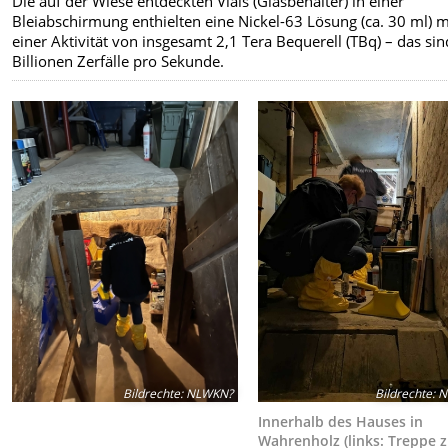
Die auf der Wiese entdeckten Vials (Glasbehälter) in einer
Bleiabschirmung enthielten eine Nickel-63 Lösung (ca. 30 ml) m
einer Aktivität von insgesamt 2,1 Tera Bequerell (TBq) – das sin
Billionen Zerfälle pro Sekunde.
Bildrechte
:
N
Bildrechte
:
NLWKN?
Innerhalb des Hauses in
Wahrenholz (links: Treppe 