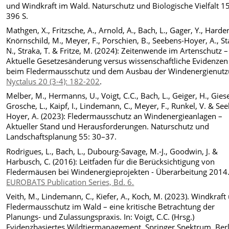
und Windkraft im Wald. Naturschutz und Biologische Vielfalt 1
396 S.
Mathgen, X., Fritzsche, A., Arnold, A., Bach, L., Gager, Y., Harder,
Knörnschild, M., Meyer, F., Porschien, B., Seebens-Hoyer, A., St
N., Straka, T. & Fritze, M. (2024): Zeitenwende im Artenschutz –
Aktuelle Gesetzesänderung versus wissenschaftliche Evidenzen
beim Fledermausschutz und dem Ausbau der Windenergienutz
Nyctalus 20 (3-4): 182-202
.
Melber, M., Hermanns, U., Voigt, C.C., Bach, L., Geiger, H., Giese
Grosche, L., Kaipf, I., Lindemann, C., Meyer, F., Runkel, V. & Se
Hoyer, A. (2023): Fledermausschutz an Windenergieanlagen –
Aktueller Stand und Herausforderungen. Naturschutz und
Landschaftsplanung 55: 30–37.
Rodrigues, L., Bach, L., Dubourg-Savage, M.-J., Goodwin, J. &
Harbusch, C. (2016): Leitfaden für die Berücksichtigung von
Fledermäusen bei Windenergieprojekten - Überarbeitung 2014
EUROBATS Publication Series, Bd. 6.
Veith, M., Lindemann, C., Kiefer, A., Koch, M. (2023). Windkraft
Fledermausschutz im Wald – eine kritische Betrachtung der
Planungs- und Zulassungspraxis. In: Voigt, C.C. (Hrsg.)
Evidenzbasiertes Wildtiermanagement. Springer Spektrum, Berl