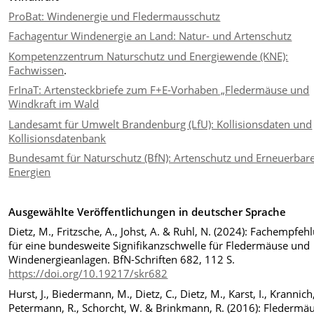
ProBat: Windenergie und Fledermausschutz
Fachagentur Windenergie an Land: Natur- und Artenschutz
Kompetenzzentrum Naturschutz und Energiewende (KNE):
Fachwissen
.
FrInaT: Artensteckbriefe zum F+E-Vorhaben „Fledermäuse und
Windkraft im Wald
Landesamt für Umwelt Brandenburg (LfU): Kollisionsdaten und
Kollisionsdatenbank
Bundesamt für Naturschutz (BfN): Artenschutz und Erneuerbar
Energien
Ausgewählte Veröffentlichungen in deutscher Sprache
Dietz, M., Fritzsche, A., Johst, A. & Ruhl, N. (2024): Fachempfeh
für eine bundesweite Signifikanzschwelle für Fledermäuse und
Windenergieanlagen. BfN-Schriften 682, 112 S.
https://doi.org/10.19217/skr682
Hurst, J., Biedermann, M., Dietz, C., Dietz, M., Karst, I., Krannich,
Petermann, R., Schorcht, W. & Brinkmann, R. (2016): Fledermä