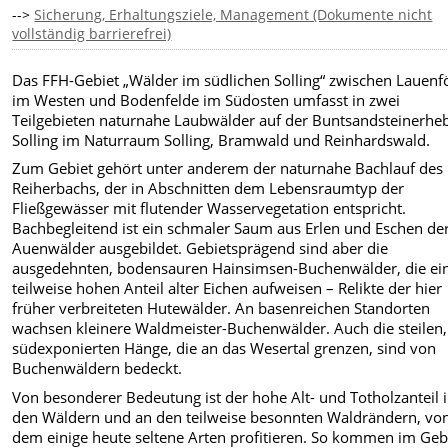
-->
Sicherung, Erhaltungsziele, Management (Dokumente nicht
vollständig barrierefrei)
Das FFH-Gebiet „Wälder im südlichen Solling“ zwischen Lauenf
im Westen und Bodenfelde im Südosten umfasst in zwei
Teilgebieten naturnahe Laubwälder auf der Buntsandsteinerhe
Solling im Naturraum Solling, Bramwald und Reinhardswald.
Zum Gebiet gehört unter anderem der naturnahe Bachlauf des
Reiherbachs, der in Abschnitten dem Lebensraumtyp der
Fließgewässer mit flutender Wasservegetation entspricht.
Bachbegleitend ist ein schmaler Saum aus Erlen und Eschen de
Auenwälder ausgebildet. Gebietsprägend sind aber die
ausgedehnten, bodensauren Hainsimsen-Buchenwälder, die ei
teilweise hohen Anteil alter Eichen aufweisen – Relikte der hier
früher verbreiteten Hutewälder. An basenreichen Standorten
wachsen kleinere Waldmeister-Buchenwälder. Auch die steilen,
südexponierten Hänge, die an das Wesertal grenzen, sind von
Buchenwäldern bedeckt.
Von besonderer Bedeutung ist der hohe Alt- und Totholzanteil 
den Wäldern und an den teilweise besonnten Waldrändern, vo
dem einige heute seltene Arten profitieren. So kommen im Geb