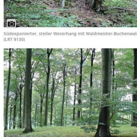
Bildrechte
:
S.
Südexponierter, steiler Weserhang mit Waldmeister-Buchenwa
(LRT 9130)