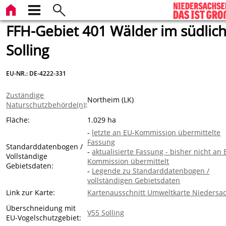
FFH-Gebiet 401 Wälder im südlic
Solling
EU-NR.: DE-4222-331
Zuständige
Northeim (LK)
Naturschutzbehörde(n)
:
Fläche:
1.029 ha
-
letzte an EU-Kommission übermittelte
Fassung
Standarddatenbogen /
-
aktualisierte Fassung - bisher nicht an 
Vollständige
Kommission übermittelt
Gebietsdaten:
-
Legende zu Standarddatenbogen /
vollständigen Gebietsdaten
Link zur Karte:
Kartenausschnitt Umweltkarte Niedersa
Überschneidung mit
V55 Solling
EU-Vogelschutzgebiet: