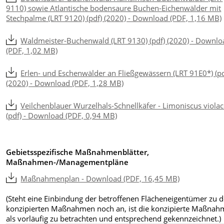
9110) sowie Atlantische bodensaure Buchen-Eichenwälder mit
Stechpalme (LRT 9120) (pdf) (2020) - Download (PDF, 1,16 MB)
Waldmeister-Buchenwald (LRT 9130) (pdf) (2020) - Downlo
(PDF, 1,02 MB)
Erlen- und Eschenwälder an Fließgewässern (LRT 91E0*) (pd
(2020) - Download (PDF, 1,28 MB)
Veilchenblauer Wurzelhals-Schnellkäfer - Limoniscus viola
(pdf) - Download (PDF, 0,94 MB)
Gebietsspezifische Maßnahmenblätter,
Maßnahmen-/Managementpläne
Maßnahmenplan - Download (PDF, 16,45 MB)
(Steht eine Einbindung der betroffenen Flächeneigentümer zu 
konzipierten Maßnahmen noch an, ist die konzipierte Maßnah
als vorläufig zu betrachten und entsprechend gekennzeichnet.)