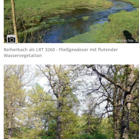
Bildrechte
:
S.
Reiherbach als LRT 3260 - Fließgewässer mit flutender
Wasservegetation