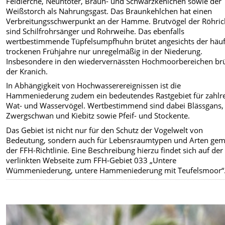
Feldlerche, Neuntöter, Braun- und Schwarzkehlchen sowie der
Weißstorch als Nahrungsgast. Das Braunkehlchen hat einen
Verbreitungsschwerpunkt an der Hamme. Brutvögel der Röhric
sind Schilfrohrsänger und Rohrweihe. Das ebenfalls
wertbestimmende Tüpfelsumpfhuhn brütet angesichts der häuf
trockenen Frühjahre nur unregelmäßig in der Niederung.
Insbesondere in den wiedervernässten Hochmoorbereichen brü
der Kranich.
In Abhängigkeit von Hochwasserereignissen ist die
Hammeniederung zudem ein bedeutendes Rastgebiet für zahlr
Wat- und Wasservögel. Wertbestimmend sind dabei Blässgans,
Zwergschwan und Kiebitz sowie Pfeif- und Stockente.
Das Gebiet ist nicht nur für den Schutz der Vogelwelt von
Bedeutung, sondern auch für Lebensraumtypen und Arten ge
der FFH-Richtlinie. Eine Beschreibung hierzu findet sich auf de
verlinkten Webseite zum FFH-Gebiet 033 „Untere
Wümmeniederung, untere Hammeniederung mit Teufelsmoor“