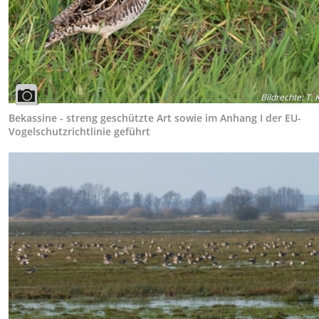
Bildrechte
:
T. 
Bekassine - streng geschützte Art sowie im Anhang I der EU-
Vogelschutzrichtlinie geführt