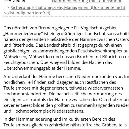
FFH-Gebiet:
Hammeniederung mit Teufelsmoor
-->
Sicherung, Erhaltungsziele, Management (Dokumente nicht
vollständig barrierefrei)
Das nördlich von Bremen gelegene EU-Vogelschutzgebiet
„Hammeniederung“ ist ein großräumiger Landschaftsausschnitt
nahezu der gesamten Fließstrecke der Hamme zwischen Oster
und Ritterhude. Das Landschaftsbild ist geprägt durch einen
großflächigen, zusammenhängenden Feuchtwiesenkomplex au
Mähwiesen, Mähweiden und nassen Brachen mit Röhrichten u
Feuchtgebüschen. Überwiegend bilden die Flächen das
Überschwemmungsgebiet der Hamme.
Am Unterlauf der Hamme herrschen Niedermoorböden vor. I
nördlichen Teil finden sich dagegen auch Restflächen des
Teufelsmoors mit degenerierten, teilweise wiedervernässten
Hochmoorstandorten. Die nacheiszeitliche Vermoorung des
einstigen Urstromtals der Hamme zwischen der Osterholzer un
Zevener Geest bildet den größten zusammenhängenden Nieder
und Hochmoorkomplex
Niedersachsens.
In der Hammeniederung und im kultivierten Bereich des
Teufelsmoors gliedern zahlreiche nährstoffreiche Gräben, teils