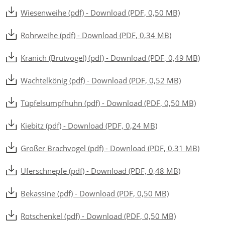
Wiesenweihe (pdf) - Download (PDF, 0,50 MB)
Rohrweihe (pdf) - Download (PDF, 0,34 MB)
Kranich (Brutvogel) (pdf) - Download (PDF, 0,49 MB)
Wachtelkönig (pdf) - Download (PDF, 0,52 MB)
Tüpfelsumpfhuhn (pdf) - Download (PDF, 0,50 MB)
Kiebitz (pdf) - Download (PDF, 0,24 MB)
Großer Brachvogel (pdf) - Download (PDF, 0,31 MB)
Uferschnepfe (pdf) - Download (PDF, 0,48 MB)
Bekassine (pdf) - Download (PDF, 0,50 MB)
Rotschenkel (pdf) - Download (PDF, 0,50 MB)