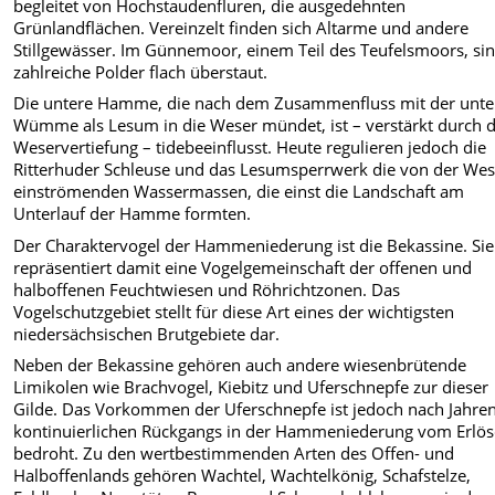
begleitet von Hochstaudenfluren, die ausgedehnten
Grünlandflächen. Vereinzelt finden sich Altarme und andere
Stillgewässer. Im Günnemoor, einem Teil des Teufelsmoors, si
zahlreiche Polder flach überstaut.
Die untere Hamme, die nach dem Zusammenfluss mit der unte
Wümme als Lesum in die Weser mündet, ist – verstärkt durch d
Weservertiefung – tidebeeinflusst. Heute regulieren jedoch die
Ritterhuder Schleuse und das Lesumsperrwerk die von der Wes
einströmenden Wassermassen, die einst die Landschaft am
Unterlauf der Hamme formten.
Der Charaktervogel der Hammeniederung ist die Bekassine. Sie
repräsentiert damit eine Vogelgemeinschaft der offenen und
halboffenen Feuchtwiesen und Röhrichtzonen. Das
Vogelschutzgebiet stellt für diese Art eines der wichtigsten
niedersächsischen Brutgebiete dar.
Neben der Bekassine gehören auch andere wiesenbrütende
Limikolen wie Brachvogel, Kiebitz und Uferschnepfe zur dieser
Gilde. Das Vorkommen der Uferschnepfe ist jedoch nach Jahre
kontinuierlichen Rückgangs in der Hammeniederung vom Erlö
bedroht. Zu den wertbestimmenden Arten des Offen- und
Halboffenlands gehören Wachtel, Wachtelkönig, Schafstelze,