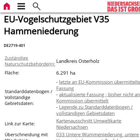
EU-Vogelschutzgebiet V35
Hammeniederung
DE2719-401
Zuständige
Landkreis Osterholz
Naturschutzbehörde(n):
Fläche:
6.291 ha
-
letzte an EU-Kommission übermittelt
Fassung
Standarddatenbogen /
-
aktualisierte Fassung - bisher nicht a
Vollständige
Kommission übermittelt
Gebietsdaten:
-
Legende zu Standarddatenbogen /
vollständigen Gebietsdaten
Kartenausschnitt Umweltkarte
Link zur Karte:
Niedersachsen
033 Untere Wümmeniederung, untere
Überschneidung mit