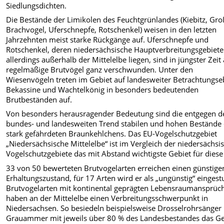
Siedlungsdichten.
Die Bestände der Limikolen des Feuchtgrünlandes (Kiebitz, Gro
Brachvogel, Uferschnepfe, Rotschenkel) weisen in den letzten
Jahrzehnten meist starke Rückgänge auf. Uferschnepfe und
Rotschenkel, deren niedersächsische Hauptverbreitungsgebiete
allerdings außerhalb der Mittelelbe liegen, sind in jüngster Zeit 
regelmäßige Brutvögel ganz verschwunden. Unter den
Wiesenvögeln treten im Gebiet auf landesweiter Betrachtungs
Bekassine und Wachtelkönig in besonders bedeutenden
Brutbeständen auf.
Von besonders herausragender Bedeutung sind die entgegen 
bundes- und landesweiten Trend stabilen und hohen Bestände
stark gefährdeten Braunkehlchens. Das EU-Vogelschutzgebiet
„Niedersächsische Mittelelbe“ ist im Vergleich der niedersächsi
Vogelschutzgebiete das mit Abstand wichtigste Gebiet für diese 
33 von 50 bewerteten Brutvogelarten erreichen einen günstige
Erhaltungszustand, für 17 Arten wird er als „ungünstig“ eingestu
Brutvogelarten mit kontinental geprägten Lebensraumansprüc
haben an der Mittelelbe einen Verbreitungsschwerpunkt in
Niedersachsen. So besiedeln beispielsweise Drosselrohrsänger
Grauammer mit jeweils über 80 % des Landesbestandes das Ge