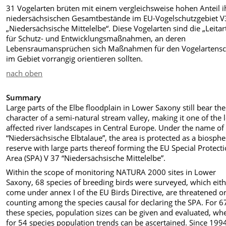
31 Vogelarten brüten mit einem vergleichsweise hohen Anteil i
niedersächsischen Gesamtbestände im EU-Vogelschutzgebiet 
„Niedersächsische Mittelelbe“. Diese Vogelarten sind die „Leitar
für Schutz- und Entwicklungsmaßnahmen, an deren
Lebensraumansprüchen sich Maßnahmen für den Vogelartensc
im Gebiet vorrangig orientieren sollten.
nach oben
Summary
Large parts of the Elbe floodplain in Lower Saxony still bear the
character of a semi-natural stream valley, making it one of the 
affected river landscapes in Central Europe. Under the name of
“Niedersächsische Elbtalaue”, the area is protected as a biosphe
reserve with large parts thereof forming the EU Special Protect
Area (SPA) V 37 “Niedersächsische Mittelelbe”.
Within the scope of monitoring NATURA 2000 sites in Lower
Saxony, 68 species of breeding birds were surveyed, which eit
come under annex I of the EU Birds Directive, are threatened o
counting among the species causal for declaring the SPA. For 6
these species, population sizes can be given and evaluated, wh
for 54 species population trends can be ascertained. Since 199