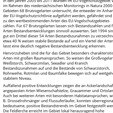
In den Jahren 2005 bis 2011 wurden im EU-Vogelschutzgebiet 
im Rahmen des niedersächsischen Monitorings in Natura 2000
Gebieten 68 Brutvogelarten untersucht, die entweder im Anhan
der EU-Vogelschutzrichtlinie aufgeführt werden, gefährdet sind
zu den wertbestimmenden Arten des EU-Vogelschutzgebietes
zählen. Für 67 Brutvogelarten lassen sich Bestandszahlen und 
Arten Bestandsentwicklungen sinnvoll auswerten. Seit 1994 sin
gut ein Drittel dieser 54 Arten Bestandszunahmen zu verzeichn
etwa 40 % weisen stabile Bestände auf und ein Viertel der Arte
lässt eine deutlich negative Bestandsentwicklung erkennen.
Hervorzuheben sind die für das Gebiet besonders charakteristi
Arten mit großen Raumansprüchen. So weisen die Großvogelar
Weißstorch, Schwarzmilan, Seeadler und Kranich
Bestandszunahmen auf und die Bestände von Schwarzstorch,
Rohrweihe, Rotmilan und Baumfalke bewegen sich auf weitge
stabilem Niveau.
Auffallend positive Entwicklungen zeigen die an Ackerlandscha
angepassten Arten Wiesenschafstelze, Grauammer und Ortolan
Auch bei weiteren Arten mit besonderen Habitatansprüchen, wi
B. Drosselrohrsänger und Flussuferläufer, konnten überregiona
bedeutsame, positive Bestandstrends im Gebiet festgestellt we
Die Feldlerche erreicht im Gebiet lokal herausragend hohe