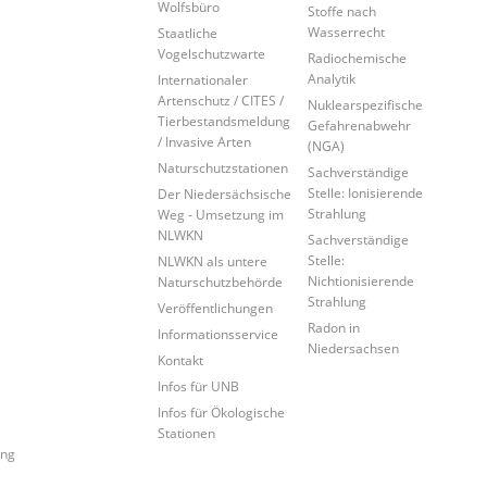
Wolfsbüro
Stoffe nach
Wasserrecht
Staatliche
Vogelschutzwarte
Radiochemische
Analytik
Internationaler
Artenschutz / CITES /
Nuklearspezifische
Tierbestandsmeldung
Gefahrenabwehr
/ Invasive Arten
(NGA)
Naturschutzstationen
Sachverständige
Stelle: Ionisierende
Der Niedersächsische
Strahlung
Weg - Umsetzung im
NLWKN
Sachverständige
Stelle:
NLWKN als untere
Nichtionisierende
Naturschutzbehörde
Strahlung
Veröffentlichungen
Radon in
Informationsservice
Niedersachsen
Kontakt
Infos für UNB
Infos für Ökologische
Stationen
ung