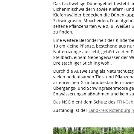
Das flachwellige Dünengebiet besteht i
Eichenmischwäldern sowie Kiefern- und
Kiefernwälder bedecken die Dünenkuppe
Schwingrasen, Moorheiden, Feuchtgebüsch
seltene Pflanzenarten wie z. B. Weiße
zu finden.
Eine weitere Besonderheit des Kinderb
10 cm kleine Pflanze, bestehend aus nu
Natternzunge aussieht, gehört zu den 
Stellbach, einem Nebengewässer der Wü
Dreistachliger Stichling wohl.
Durch die Ausweisung als Naturschutzge
vielen bedeutsamen Tier- und Pflanzen
artenreichen Grünlandbeständen sowie 
Übergangs- und Schwingrasenmoore gesi
Entwässerungsmaßnahmen und kein zusät
Das NSG dient dem Schutz des
FFH-Geb
Zuständig ist der
Landkreis Rotenburg