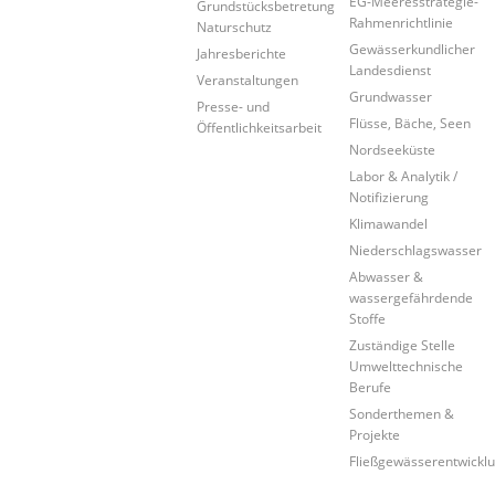
EG-Meeresstrategie-
Grundstücksbetretung
Rahmenrichtlinie
Naturschutz
Gewässerkundlicher
Jahresberichte
Landesdienst
Veranstaltungen
Grundwasser
Presse- und
Flüsse, Bäche, Seen
Öffentlichkeitsarbeit
Nordseeküste
Labor & Analytik /
Notifizierung
Klimawandel
Niederschlagswasser
Abwasser &
wassergefährdende
Stoffe
Zuständige Stelle
Umwelttechnische
Berufe
Sonderthemen &
Projekte
Fließgewässerentwickl