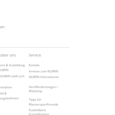
ken
 über uns
Service
iere & Ausbildung
Kontakt
NLWKN
Anreise zum NLWKN
NLWKN stellt sich
NLWKN International
Veröffentlichungen /
nisation
Webshop
ild &
ungsleitlinien
Tipps für
Wassersportfreunde
Ausleihbare
Ausstellungen