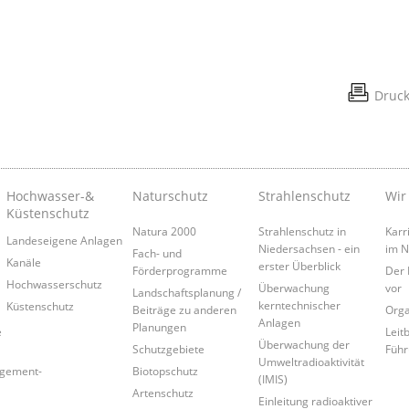
Druc
Hochwasser-&
Naturschutz
Strahlenschutz
Wir
Küstenschutz
Natura 2000
Strahlenschutz in
Karr
Landeseigene Anlagen
Niedersachsen - ein
im 
Fach- und
Kanäle
erster Überblick
Förderprogramme
Der 
Hochwasserschutz
Überwachung
vor
Landschaftsplanung /
kerntechnischer
Küstenschutz
Beiträge zu anderen
Orga
Anlagen
Planungen
e
Leitb
Überwachung der
Schutzgebiete
Führ
Umweltradioaktivität
agement-
Biotopschutz
(IMIS)
Artenschutz
Einleitung radioaktiver