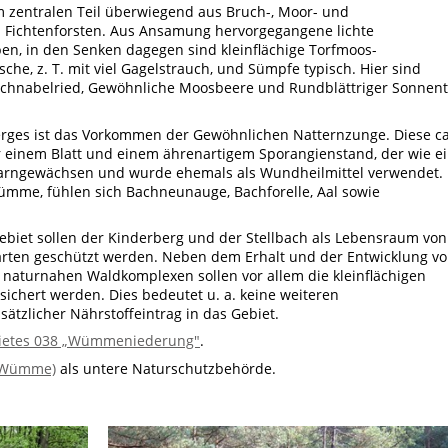
m zentralen Teil überwiegend aus Bruch-, Moor- und
 Fichtenforsten. Aus Ansamung hervorgegangene lichte
n, in den Senken dagegen sind kleinflächige Torfmoos-
e, z. T. mit viel Gagelstrauch, und Sümpfe typisch. Hier sind
s Schnabelried, Gewöhnliche Moosbeere und Rundblättriger Sonnen
erges ist das Vorkommen der Gewöhnlichen Natternzunge. Diese ca
r einem Blatt und einem ährenartigem Sporangienstand, der wie e
Farngewächsen und wurde ehemals als Wundheilmittel verwendet.
mme, fühlen sich Bachneunauge, Bachforelle, Aal sowie
biet sollen der Kinderberg und der Stellbach als Lebensraum von
arten geschützt werden. Neben dem Erhalt und der Entwicklung v
naturnahen Waldkomplexen sollen vor allem die kleinflächigen
chert werden. Dies bedeutet u. a. keine weiteren
zlicher Nährstoffeintrag in das Gebiet.
ietes 038 „Wümmeniederung"
.
 (Wümme)
als untere Naturschutzbehörde.