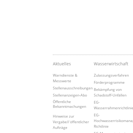
Aktuelles
Wasserwirtschaft
Warndienste &
Zulassungsverfahren
Messwerte
Förderprogramme
Stellenausschreibungen
Bekämpfung von
Stellenanzeigen-Abo
Schadstoff-Unfällen
Öffentliche
EG-
Bekanntmachungen
Wasserrahmenrichtlini
EG-
Hinweise zur
Hochwasserrisikoman
Vergabe// öffentlicher
Richtlinie
Aufträge