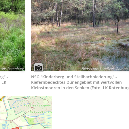
reis Rotenburg
Bildrechte
:
Landkreis Rotenb
g" -
NSG "Kinderberg und Stellbachniederung" -
: LK
Kiefernbedecktes Dünengebiet mit wertvollen
Kleinstmooren in den Senken (Foto: LK Rotenburg