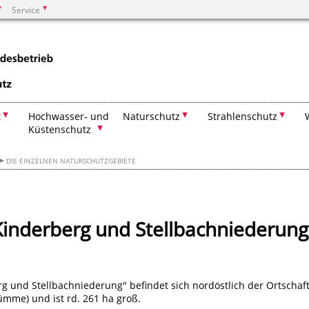
Service
Suchen
t
Hochwasser- und
Naturschutz
Strahlenschutz
Küstenschutz
DIE EINZELNEN NATURSCHUTZGEBIETE
Kinderberg und Stellbachniederung
g und Stellbachniederung" befindet sich nordöstlich der Ortschaf
mme) und ist rd. 261 ha groß.