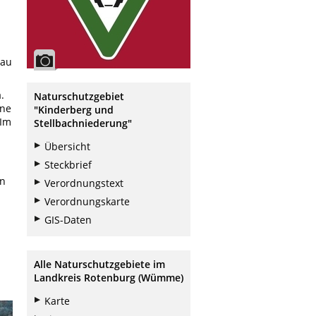
tau
.
Naturschutzgebiet
ine
"Kinderberg und
 Im
Stellbachniederung"
Übersicht
Steckbrief
on
Verordnungstext
Verordnungskarte
GIS-Daten
Alle Naturschutzgebiete im
Landkreis Rotenburg (Wümme)
Karte