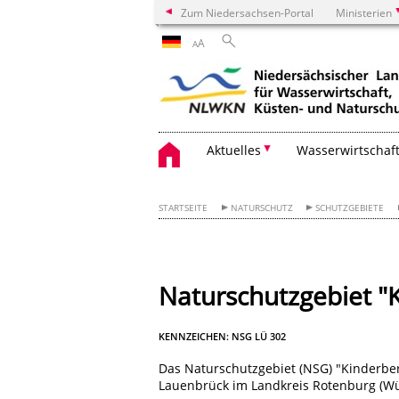
Zum Niedersachsen-Portal
Ministerien
A
A
Aktuelles
Wasserwirtschaf
STARTSEITE
NATURSCHUTZ
SCHUTZGEBIETE
Naturschutzgebiet "
KENNZEICHEN: NSG LÜ 302
Das Naturschutzgebiet (NSG) "Kinderber
Lauenbrück im Landkreis Rotenburg (Wü