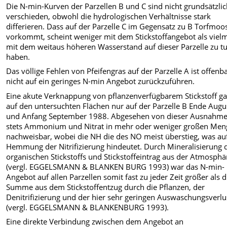
Die N-min-Kurven der Parzellen B und C sind nicht grundsätzli
verschieden, obwohl die hydrologischen Verhältnisse stark
differieren. Dass auf der Parzelle C im Gegensatz zu B Torfmoo
vorkommt, scheint weniger mit dem Stickstoffangebot als viel
mit dem weitaus höheren Wasserstand auf dieser Parzelle zu t
haben.
Das völlige Fehlen von Pfeifengras auf der Parzelle A ist offenb
nicht auf ein geringes N-min Angebot zurückzuführen.
Eine akute Verknappung von pflanzenverfügbarem Stickstoff ga
auf den untersuchten Flächen nur auf der Parzelle B Ende Augu
und Anfang September 1988. Abgesehen von dieser Ausnahm
stets Ammonium und Nitrat in mehr oder weniger großen Me
nachweisbar, wobei die NH die des NO meist überstieg, was au
Hemmung der Nitrifizierung hindeutet. Durch Mineralisierung 
organischen Stickstoffs und Stickstoffeintrag aus der Atmosphä
(vergl. EGGELSMANN & BLANKEN BURG 1993) war das N-min-
Angebot auf allen Parzellen somit fast zu jeder Zeit größer als d
Summe aus dem Stickstoffentzug durch die Pflanzen, der
Denitrifizierung und der hier sehr geringen Auswaschungsverlu
(vergl. EGGELSMANN & BLANKENBURG 1993).
Eine direkte Verbindung zwischen dem Angebot an