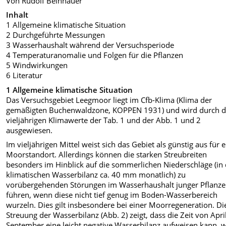
Von Rudolf Beinhauer
Inhalt
1 Allgemeine klimatische Situation
2 Durchgeführte Messungen
3 Wasserhaushalt während der Versuchsperiode
4 Temperaturanomalie und Folgen für die Pflanzen
5 Windwirkungen
6 Literatur
1 Allgemeine klimatische Situation
Das Versuchsgebiet Leegmoor liegt im Cfb-Klima (Klima der
gemäßigten Buchenwaldzone, KOPPEN 1931) und wird durch d
vieljährigen Klimawerte der Tab. 1 und der Abb. 1 und 2
ausgewiesen.
Im vieljährigen Mittel weist sich das Gebiet als günstig aus für 
Moorstandort. Allerdings können die starken Streubreiten
besonders im Hinblick auf die sommerlichen Niederschläge (in 
klimatischen Wasserbilanz ca. 40 mm monatlich) zu
vorübergehenden Störungen im Wasserhaushalt junger Pflanz
führen, wenn diese nicht tief genug im Boden-Wasserbereich
wurzeln. Dies gilt insbesondere bei einer Moorregeneration. Di
Streuung der Wasserbilanz (Abb. 2) zeigt, dass die Zeit von April
September eine leicht negative Wasserbilanz aufweisen kann, 