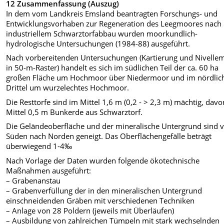
12 Zusammenfassung (Auszug)
In dem vom Landkreis Emsland beantragten Forschungs- und
Entwicklungsvorhaben zur Regeneration des Leegmoores nach
industriellem Schwarztorfabbau wurden moorkundlich-
hydrologische Untersuchungen (1984-88) ausgeführt.
Nach vorbereitenden Untersuchungen (Kartierung und Nivelle
in 50-m-Raster) handelt es sich im südlichen Teil der ca. 60 ha
großen Fläche um Hochmoor über Niedermoor und im nördlic
Drittel um wurzelechtes Hochmoor.
Die Resttorfe sind im Mittel 1,6 m (0,2 - > 2,3 m) mächtig, dav
Mittel 0,5 m Bunkerde aus Schwarztorf.
Die Geländeoberfläche und der mineralische Untergrund sind 
Süden nach Norden geneigt. Das Oberflächengefälle beträgt
überwiegend 1-4‰
Nach Vorlage der Daten wurden folgende ökotechnische
Maßnahmen ausgeführt:
– Grabenanstau
– Grabenverfüllung der in den mineralischen Untergrund
einschneidenden Gräben mit verschiedenen Techniken
– Anlage von 28 Poldern (jeweils mit Überläufen)
– Ausbildung von zahlreichen Tümpeln mit stark wechselnden