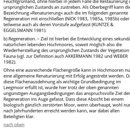
Feuchtgrünland, ohne hierbei in jedem Falle die Restaurierung 
ursprünglichen Zustands an zustreben. Als Oberbegriff kann di
Bezeichnung »Renaturierung« auch die im folgenden genannte
Regeneration mit einschließen (NICK 1983, 1985a, 1985b) oder
teilweise auch als deren Vorstufe aufgefasst (KUNTZE &
EGGELSMANN 1981).
b) Regeneration. – Ziel ist hierbei die Entwicklung eines sekund
natürlichen lebenden Hochmoores, soweit möglich also die
Wiederherstellung des ursprünglichen Zustands der Vegetation
Fauna (vgl. zur Definition auch AKKERMANN 1982 und WEBER
1982).
Ohne eine ausreichende Flächengröße kann in Hochmooren nu
eine allgemeine Renaturierung mit Erfolg angestrebt werden. D
diese Flächenausdehnung als wichtige Grundbedingung im
Leegmoor erfüllt ist, wurde hier trotz der oben genannten
ungünstigen Ausgangsbedingungen das anspruchsvolle Ziel de
Regeneration ins Auge gefasst. Dass diese Absicht bei einem
biologisch gänzlich zerstörten Moor, wenn überhaupt, wohl nu
nach Jahrhunderten erreicht werden kann, war dabei allen
Beteiligten klar.
nach oben