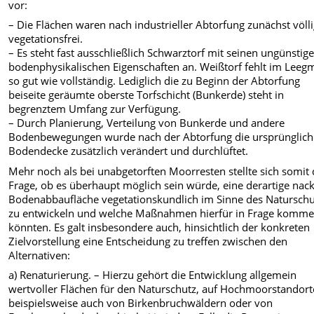
vor:
– Die Flächen waren nach industrieller Abtorfung zunächst völl
vegetationsfrei.
– Es steht fast ausschließlich Schwarztorf mit seinen ungünstig
bodenphysikalischen Eigenschaften an. Weißtorf fehlt im Leeg
so gut wie vollständig. Lediglich die zu Beginn der Abtorfung
beiseite geräumte oberste Torfschicht (Bunkerde) steht in
begrenztem Umfang zur Verfügung.
– Durch Planierung, Verteilung von Bunkerde und andere
Bodenbewegungen wurde nach der Abtorfung die ursprünglich
Bodendecke zusätzlich verändert und durchlüftet.
Mehr noch als bei unabgetorften Moorresten stellte sich somit 
Frage, ob es überhaupt möglich sein würde, eine derartige nac
Bodenabbaufläche vegetationskundlich im Sinne des Naturschu
zu entwickeln und welche Maßnahmen hierfür in Frage komm
könnten. Es galt insbesondere auch, hinsichtlich der konkreten
Zielvorstellung eine Entscheidung zu treffen zwischen den
Alternativen:
a) Renaturierung. – Hierzu gehört die Entwicklung allgemein
wertvoller Flächen für den Naturschutz, auf Hochmoorstandor
beispielsweise auch von Birkenbruchwäldern oder von