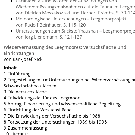
Carabiden als Indikatoren der Auswirkungen von
Wiedervernässungsmaßnahmen auf die Fauna im Leegm
von Dietrich Mossakowski und Herbert Främbs, S. 79-11
Meteorologische Untersuchungen – Leegmoorprojekt
von Rudolf Beinhauer, S. 115-120
Untersuchungen zum Stickstoffhaushalt – Leegmoorproje
von Jörg Lienemann, S. 121-127
Wiedervernässung des Leegmoores: Versuchsfläche und
Einrichtungen
von Karl-Josef Nick
Inhalt
1 Einführung
2 Fragestellungen für Untersuchungen bei Wiedervernässung a
Schwarztorfabbauflächen
3 Die Versuchsfläche
4 Entwicklungsziel für das Leegmoor
5 Antrag, Finanzierung und wissenschaftliche Begleitung
6 Einrichtung der Versuchsfläche
7 Die Entwicklung der Versuchsfläche bis 1988
8 Fortsetzung der Untersuchungen 1989 bis 1996
9 Zusammenfassung
10 Literatur