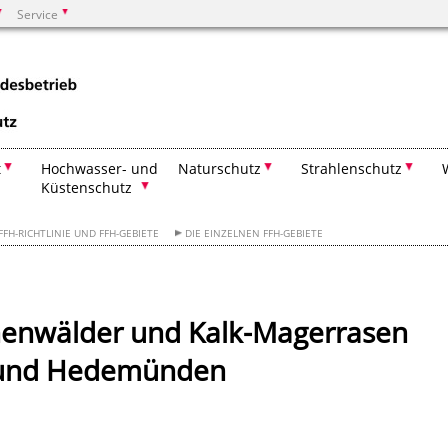
Service
Suchen
t
Hochwasser- und
Naturschutz
Strahlenschutz
Küstenschutz
FFH-RICHTLINIE UND FFH-GEBIETE
DIE EINZELNEN FFH-GEBIETE
henwälder und Kalk-Magerrasen
d und Hedemünden