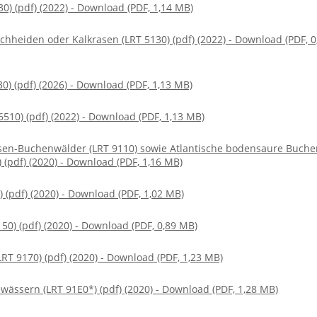
) (pdf) (2022) - Download (PDF, 1,14 MB)
heiden oder Kalkrasen (LRT 5130) (pdf) (2022) - Download (PDF, 0
0) (pdf) (2026) - Download (PDF, 1,13 MB)
10) (pdf) (2022) - Download (PDF, 1,13 MB)
en-Buchenwälder (LRT 9110) sowie Atlantische bodensaure Buche
(pdf) (2020) - Download (PDF, 1,16 MB)
(pdf) (2020) - Download (PDF, 1,02 MB)
0) (pdf) (2020) - Download (PDF, 0,89 MB)
T 9170) (pdf) (2020) - Download (PDF, 1,23 MB)
wässern (LRT 91E0*) (pdf) (2020) - Download (PDF, 1,28 MB)