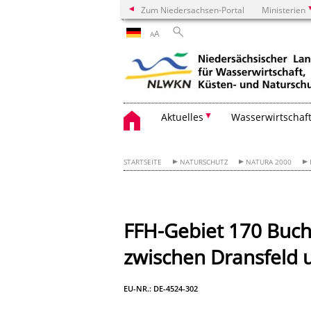
Zum Niedersachsen-Portal
Ministerien
A
A
Aktuelles
Wasserwirtschaf
STARTSEITE
NATURSCHUTZ
NATURA 2000
FFH-Gebiet 170 Buc
zwischen Dransfel
EU-NR.: DE-4524-302