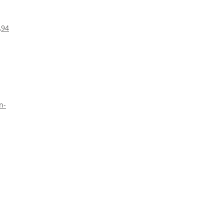
,94
n-