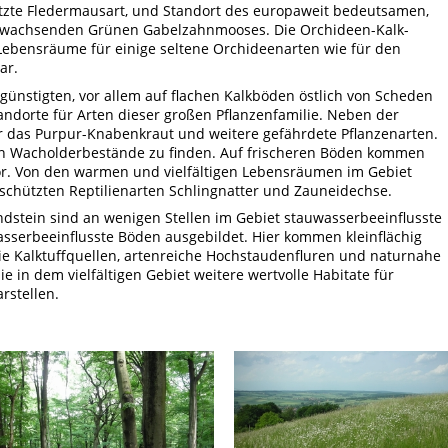
tzte Fledermausart, und Standort des europaweit
bedeutsamen
,
 wachsenden Grünen Gabelzahnmooses. Die Orchideen-Kalk-
Lebensräume für einige seltene Orchideenarten wie für den
ar.
ünstigten, vor allem auf flachen Kalkböden östlich von Scheden
andorte für Arten dieser großen Pflanzenfamilie. Neben der
 das Purpur-Knabenkraut und weitere gefährdete Pflanzenarten.
sen Wacholderbestände zu finden. Auf frischeren Böden kommen
. Von den warmen und vielfältigen Lebensräumen im Gebiet
eschützten Reptilienarten Schlingnatter und Zauneidechse.
dstein sind an wenigen Stellen im Gebiet stauwasserbeeinflusste
sserbeeinflusste Böden ausgebildet. Hier kommen kleinflächig
e Kalktuffquellen, artenreiche Hochstaudenfluren und naturnahe
e in dem vielfältigen Gebiet weitere wertvolle Habitate für
rstellen.