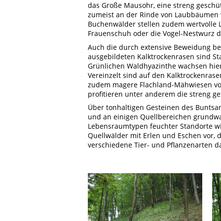
das Große Mausohr, eine streng geschü
zumeist an der Rinde von Laubbäumen
Buchenwälder stellen zudem wertvolle 
Frauenschuh oder die Vogel-Nestwurz d
Auch die durch extensive Beweidung beg
ausgebildeten Kalktrockenrasen sind St
Grünlichen Waldhyazinthe wachsen hier
Vereinzelt sind auf den Kalktrockenra
zudem magere Flachland-Mähwiesen vor
profitieren unter anderem die streng g
Über tonhaltigen Gesteinen des Buntsan
und an einigen Quellbereichen grundwa
Lebensraumtypen feuchter Standorte wi
Quellwälder mit Erlen und Eschen vor, di
verschiedene Tier- und Pflanzenarten da