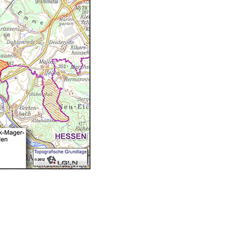
Bildrechte
:
NLWKN