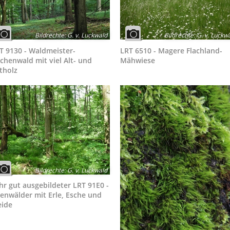
Bildrechte
:
G. v. Luckwald
Bildrechte
:
G. v. Luckw
T 9130 - Waldmeister-
LRT 6510 - Magere Flachland-
chenwald mit viel Alt- und
Mähwiese
tholz
Bildrechte
:
G. v. Luckwald
hr gut ausgebildeter LRT 91E0 -
enwälder mit Erle, Esche und
ide