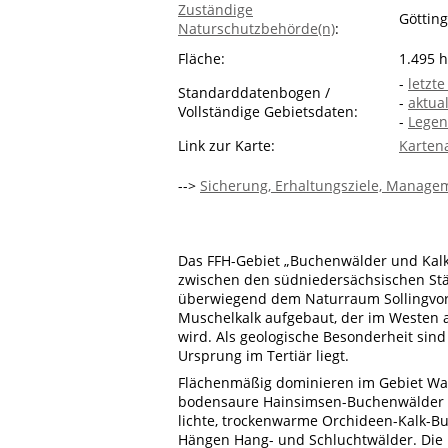
Zuständige
Götting
Naturschutzbehörde(n)
:
Fläche:
1.495 
-
letzt
Standarddatenbogen /
-
aktua
Vollständige Gebietsdaten:
-
Legen
Link zur Karte:
Karten
-->
Sicherung, Erhaltungsziele, Managem
Das FFH-Gebiet „Buchenwälder und Kal
zwischen den südniedersächsischen St
überwiegend dem Naturraum Sollingvor
Muschelkalk aufgebaut, der im Westen 
wird. Als geologische Besonderheit sind
Ursprung im Tertiär liegt.
Flächenmäßig dominieren im Gebiet Wal
bodensaure Hainsimsen-Buchenwälder (z
lichte, trockenwarme Orchideen-Kalk-Bu
Hängen Hang- und Schluchtwälder.
Die