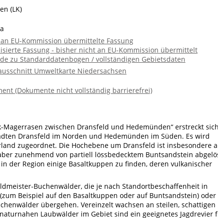
en (LK)
ha
e an EU-Kommission übermittelte Fassung
lisierte Fassung - bisher nicht an EU-Kommission übermittelt
de zu Standarddatenbogen / vollständigen Gebietsdaten
ausschnitt Umweltkarte Niedersachsen
ent (Dokumente nicht vollständig barrierefrei)
k-Magerrasen zwischen Dransfeld und Hedemünden“ erstreckt sic
ädten Dransfeld im Norden und Hedemünden im Süden. Es wird
land zugeordnet. Die Hochebene um Dransfeld ist insbesondere 
aber zunehmend von partiell lössbedecktem Buntsandstein abgelö
 in der Region einige Basaltkuppen zu finden, deren vulkanischer
dmeister-Buchenwälder, die je nach Standortbeschaffenheit in
um Beispiel auf den Basaltkuppen oder auf Buntsandstein) oder 
chenwälder übergehen. Vereinzelt wachsen an steilen, schattigen
 naturnahen Laubwälder im Gebiet sind ein geeignetes Jagdrevier 