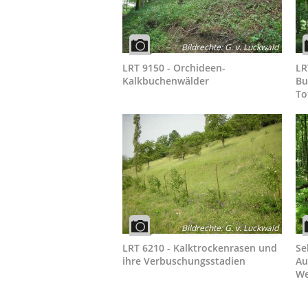
Bildrechte
:
G. v. Luckwald
LRT 9150 - Orchideen-
LR
Kalkbuchenwälder
Bu
To
Bildrechte
:
G. v. Luckwald
LRT 6210 - Kalktrockenrasen und
Se
ihre Verbuschungsstadien
Au
We