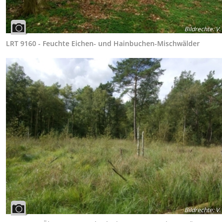
Bildrechte
:
V.
LRT 9160 - Feuchte Eichen- und Hainbuchen-Mischwälder
Bildrechte
:
V.