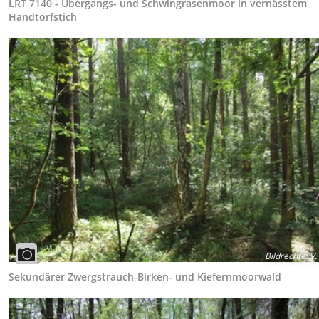
LRT 7140 - Übergangs- und Schwingrasenmoor in vernässtem
Handtorfstich
Bildrechte
:
V.
Sekundärer Zwergstrauch-Birken- und Kiefernmoorwald