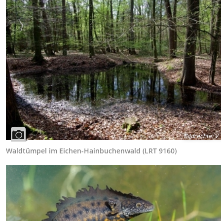
Bildrechte
:
V.
Waldtümpel im Eichen-Hainbuchenwald (LRT 9160)