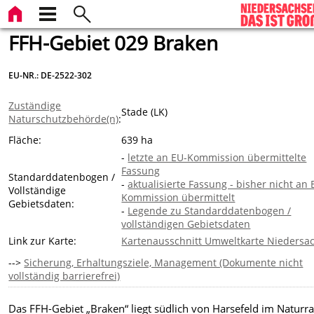
FFH-Gebiet 029 Braken
EU-NR.: DE-2522-302
Zuständige
Stade (LK)
Naturschutzbehörde(n)
:
Fläche:
639 ha
-
letzte an EU-Kommission übermittelte
Fassung
Standarddatenbogen /
-
aktualisierte Fassung - bisher nicht an 
Vollständige
Kommission übermittelt
Gebietsdaten:
-
Legende zu Standarddatenbogen /
vollständigen Gebietsdaten
Link zur Karte:
Kartenausschnitt Umweltkarte Niedersa
-->
Sicherung, Erhaltungsziele, Management (Dokumente nicht
vollständig barrierefrei)
Das FFH-Gebiet „Braken“ liegt südlich von Harsefeld im Natur