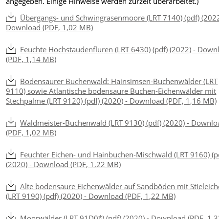
angegeben. Einige Hinweise werden zurzeit überarbeitet.)
Übergangs- und Schwingrasenmoore (LRT 7140) (pdf) (2022
Download (PDF, 1,02 MB)
Feuchte Hochstaudenfluren (LRT 6430) (pdf) (2022) - Down
(PDF, 1,14 MB)
Bodensaurer Buchenwald: Hainsimsen-Buchenwälder (LRT
9110) sowie Atlantische bodensaure Buchen-Eichenwälder mit
Stechpalme (LRT 9120) (pdf) (2020) - Download (PDF, 1,16 MB)
Waldmeister-Buchenwald (LRT 9130) (pdf) (2020) - Downlo
(PDF, 1,02 MB)
Feuchter Eichen- und Hainbuchen-Mischwald (LRT 9160) (p
(2020) - Download (PDF, 1,22 MB)
Alte bodensaure Eichenwälder auf Sandböden mit Stieleich
(LRT 9190) (pdf) (2020) - Download (PDF, 1,22 MB)
Moorwälder (LRT 91D0*) (pdf) (2020) - Download (PDF, 1,