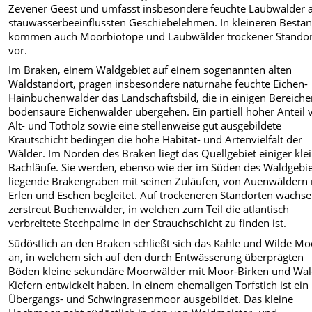
Zevener Geest und umfasst insbesondere feuchte Laubwälder 
stauwasserbeeinflussten Geschiebelehmen. In kleineren Bestä
kommen auch Moorbiotope und Laubwälder trockener Standor
vor.
Im Braken, einem Waldgebiet auf einem sogenannten alten
Waldstandort, prägen insbesondere naturnahe feuchte Eichen-
Hainbuchenwälder das Landschaftsbild, die in einigen Bereiche
bodensaure Eichenwälder übergehen. Ein partiell hoher Anteil 
Alt- und Totholz sowie eine stellenweise gut ausgebildete
Krautschicht bedingen die hohe Habitat- und Artenvielfalt der
Wälder. Im Norden des Braken liegt das Quellgebiet einiger kle
Bachläufe. Sie werden, ebenso wie der im Süden des Waldgebie
liegende Brakengraben mit seinen Zuläufen, von Auenwäldern 
Erlen und Eschen begleitet. Auf trockeneren Standorten wachs
zerstreut Buchenwälder, in welchen zum Teil die atlantisch
verbreitete Stechpalme in der Strauchschicht zu finden ist.
Südöstlich an den Braken schließt sich das Kahle und Wilde Mo
an, in welchem sich auf den durch Entwässerung überprägten
Böden kleine sekundäre Moorwälder mit Moor-Birken und Wal
Kiefern entwickelt haben. In einem ehemaligen Torfstich ist ein
Übergangs- und Schwingrasenmoor ausgebildet. Das kleine