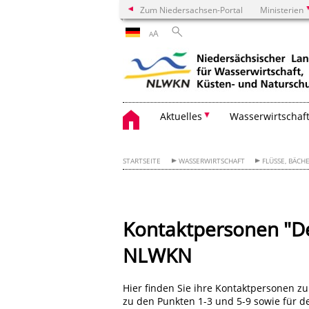
Zum Niedersachsen-Portal
Ministerien
A
A
Aktuelles
Wasserwirtschaf
STARTSEITE
WASSERWIRTSCHAFT
FLÜSSE, BÄCH
Kontaktpersonen "De
NLWKN
Hier finden Sie ihre Kontaktpersonen 
zu den Punkten 1-3 und 5-9 sowie für d