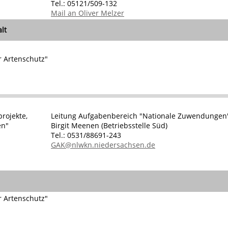
Tel.: 05121/509-132
Mail an Oliver Melzer
lt
r Artenschutz"
rojekte,
Leitung Aufgabenbereich "Nationale Zuwendungen
en"
Birgit Meenen (Betriebsstelle Süd)
Tel.: 0531/88691-243
GAK@nlwkn.niedersachsen.de
r Artenschutz"