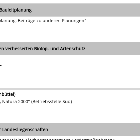
Bauleitplanung
planung, Beiträge zu anderen Planungen"
en verbesserten Biotop- und Artenschutz
"
büttel)
 Natura 2000" (Betriebsstelle Süd)
r Landesliegenschaften