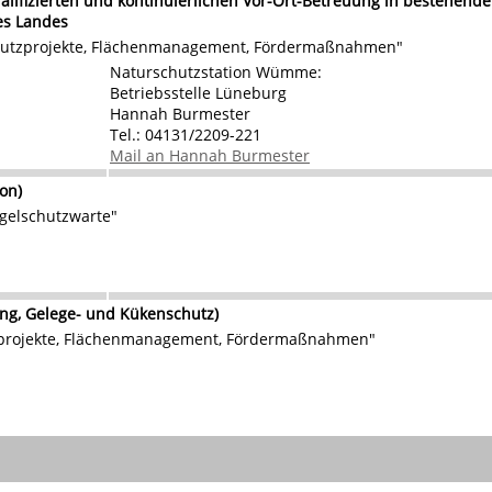
alifizierten und kontinuierlichen Vor-Ort-Betreuung in bestehend
es Landes
hutzprojekte, Flächenmanagement, Fördermaßnahmen"
Naturschutzstation Wümme:
Betriebsstelle Lüneburg
Hannah Burmester
Tel.: 04131/2209-221
Mail an Hannah Burmester
on)
ogelschutzwarte"
g, Gelege- und Kükenschutz)
zprojekte, Flächenmanagement, Fördermaßnahmen"