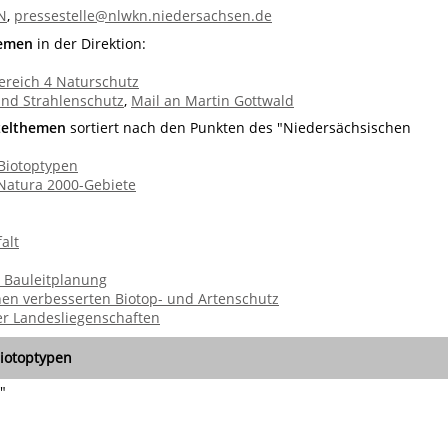
N
,
pressestelle@nlwkn.niedersachsen.de
hemen
in der Direktion:
ereich 4 Naturschutz
und Strahlenschutz
,
Mail an Martin Gottwald
zelthemen
sortiert nach den Punkten des "Niedersächsischen
 Biotoptypen
atura 2000-Gebiete
alt
e Bauleitplanung
nen verbesserten Biotop- und Artenschutz
er Landesliegenschaften
Biotoptypen
"