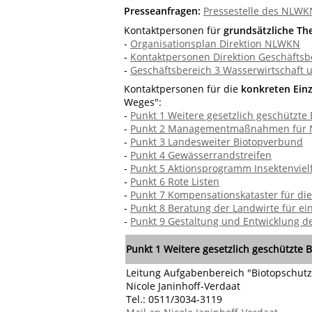
Presseanfragen:
Pressestelle des NLWK
Kontaktpersonen für
grundsätzliche T
-
Organisationsplan Direktion NLWKN
-
Kontaktpersonen Direktion Geschäftsb
-
Geschäftsbereich 3 Wasserwirtschaft 
Kontaktpersonen für die
konkreten Ein
Weges":
-
Punkt 1 Weitere gesetzlich geschützte
-
Punkt 2 Managementmaßnahmen für N
-
Punkt 3 Landesweiter Biotopverbund
-
Punkt 4 Gewässerrandstreifen
-
Punkt 5 Aktionsprogramm Insektenvielf
-
Punkt 6 Rote Listen
-
Punkt 7 Kompensationskataster für di
-
Punkt 8 Beratung der Landwirte für ei
-
Punkt 9 Gestaltung und Entwicklung d
Punkt 1
Weitere gesetzlich geschützte 
Leitung Aufgabenbereich "Biotopschutz
Nicole Janinhoff-Verdaat
Tel.: 0511/3034-3119