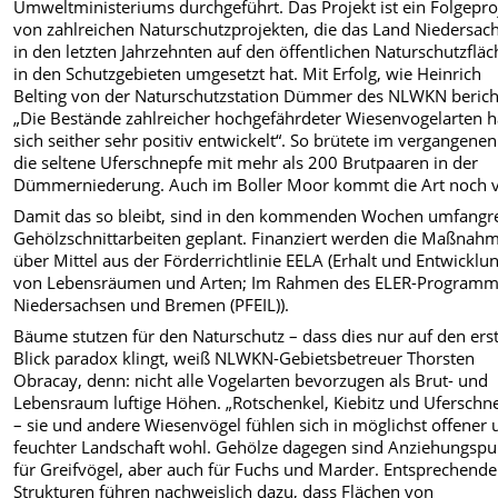
Umweltministeriums durchgeführt. Das Projekt ist ein Folgepro
von zahlreichen Naturschutzprojekten, die das Land Niedersac
in den letzten Jahrzehnten auf den öffentlichen Naturschutzflä
in den Schutzgebieten umgesetzt hat. Mit Erfolg, wie Heinrich
Belting von der Naturschutzstation Dümmer des NLWKN berich
„Die Bestände zahlreicher hochgefährdeter Wiesenvogelarten 
sich seither sehr positiv entwickelt“. So brütete im vergangenen
die seltene Uferschnepfe mit mehr als 200 Brutpaaren in der
Dümmerniederung. Auch im Boller Moor kommt die Art noch v
Damit das so bleibt, sind in den kommenden Wochen umfangr
Gehölzschnittarbeiten geplant. Finanziert werden die Maßnah
über Mittel aus der Förderrichtlinie EELA (Erhalt und Entwicklu
von Lebensräumen und Arten; Im Rahmen des ELER-Program
Niedersachsen und Bremen (PFEIL)).
Bäume stutzen für den Naturschutz – dass dies nur auf den ers
Blick paradox klingt, weiß NLWKN-Gebietsbetreuer Thorsten
Obracay, denn: nicht alle Vogelarten bevorzugen als Brut- und
Lebensraum luftige Höhen. „Rotschenkel, Kiebitz und Uferschn
– sie und andere Wiesenvögel fühlen sich in möglichst offener
feuchter Landschaft wohl. Gehölze dagegen sind Anziehungspu
für Greifvögel, aber auch für Fuchs und Marder. Entsprechende
Strukturen führen nachweislich dazu, dass Flächen von