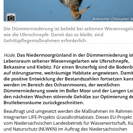
Bildrechte
:
Chistopher M
Die Dümmerniederung ist beliebt bei seltenen Wiesenvogel
wie die Uferschnepfe. Damit das so bleibt, sind
Gehölzpflegemaßnahmen erforderlich.
Hüde.
Das Niedermoorgrünland in der Dümmerniederung is
Lebensraum seltener Wiesenvogelarten wie Uferschnepfe,
Bekassine und Kiebitz. Für einen Bruterfolg sind die Bodenb
auf störungsarme, weiträumige Habitate angewiesen. Damit
die positive Entwicklung der Bestandszahlen fortsetzen kan
werden im Bereich des Ochsenmoores, der westlichen
Dümmerniederung sowie im Boller Moor und der Langen Lo
den nächsten Wochen störende Gehölze zur Optimierung d
Brutlebensräume zurückgeschnitten.
Beauftragt und umgesetzt werden die Maßnahmen im Rahmen
Integrierten LIFE-Projekts
GrassBirdHabitats
. Dieses EU-Projekt
vom Niedersächsischen Landesbetrieb für Wasserwirtschaft, Kü
und Naturschutz (NLWKN) im Auftrag des Niedersächsischen