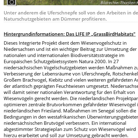
Bildrechte
:
Thorsten 
Unter anderem die Uferschnepfe soll von den Arbeiten in d
Naturschutzgebieten am Dümmer profitieren.
Hintergrundinformationen:
Das LIFE IP „GrassBirdHabitats"
Dieses Integrierte Projekt dient dem Wiesenvogelschutz in
Niedersachsen und ist ein wichtiger Beitrag zur Umsetzung der
nationalen und internationalen Biodiversitätsstrategie im
Europäischen Schutzgebietssystem Natura 2000. In 27
niedersächsischen Vogelschutzgebieten werden Maßnahmen z
Verbesserung der Lebensräume von Uferschnepfe, Rotschenkel
Großem Brachvogel, Kiebitz und vielen weiteren gefährdeten A
der atlantisch geprägten Feuchtwiesen umgesetzt. Niedersachs
will damit seiner nationalen Verantwortung für den Erhalt von
Wiesenvögeln gerecht werden. Die niederländischen Projektpar
optimieren zentrale Brutvorkommen gefährdeter Wiesenvögel
niederländischen Friesland. Maßnahmen im Senegal sollen die
Bedingungen in den westafrikanischen Überwinterungsgebiete
niedersächsischen Brutvögel verbessern. Ein international
abgestimmter Strategieplan zum Schutz von Wiesenvögel wird
hierzu erarbeitet und soll zur Umsetzung gebracht werden.