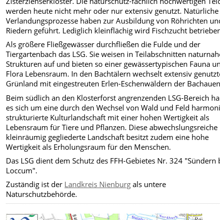
Zisterzienserklöster. Die naturschutz-fachlich hochwertigen Tei
werden heute nicht mehr oder nur extensiv genutzt. Natürliche
Verlandungsprozesse haben zur Ausbildung von Röhrichten un
Riedern geführt. Lediglich kleinflächig wird Fischzucht betriebe
Als größere Fließgewässer durchfließen die Fulde und der
Tiergartenbach das LSG. Sie weisen in Teilabschnitten naturnah
Strukturen auf und bieten so einer gewässertypischen Fauna u
Flora Lebensraum. In den Bachtälern wechselt extensiv genutzt
Grünland mit eingestreuten Erlen-Eschenwäldern der Bachauen
Beim südlich an den Klosterforst angrenzenden LSG-Bereich ha
es sich um eine durch den Wechsel von Wald und Feld harmon
strukturierte Kulturlandschaft mit einer hohen Wertigkeit als
Lebensraum für Tiere und Pflanzen. Diese abwechslungsreiche
kleinräumig gegliederte Landschaft besitzt zudem eine hohe
Wertigkeit als Erholungsraum für den Menschen.
Das LSG dient dem Schutz des FFH-Gebietes Nr. 324 "Sündern 
Loccum".
Zuständig ist der
Landkreis Nienburg
als untere
Naturschutzbehörde.