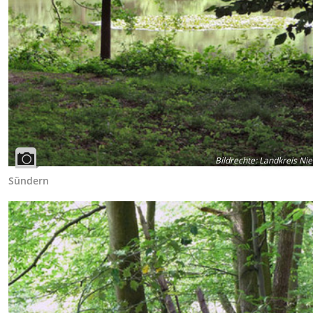
Bildrechte
:
Landkreis Ni
Sündern