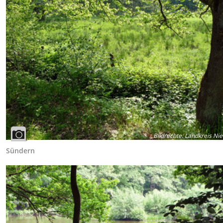
Bildrechte
:
Landkreis Ni
Sündern