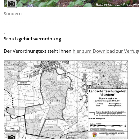
Bildrechte
:
Landkreis Ni
Sündern
.
Schutzgebietsverordnung
Der Verordnungtext steht Ihnen
hier zum Download zur Verfü
Bildrechte
:
Landkreis Nienburg