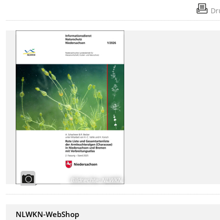
Dr
Bildrechte
:
NLWKN
NLWKN-WebShop