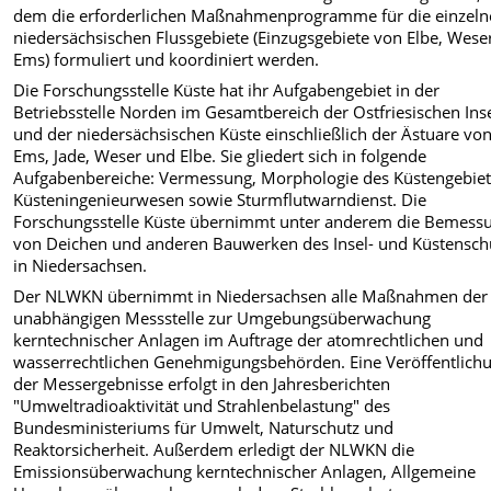
dem die erforderlichen Maßnahmenprogramme für die einzel
niedersächsischen Flussgebiete (Einzugsgebiete von Elbe, Wese
Ems) formuliert und koordiniert werden.
Die Forschungsstelle Küste hat ihr Aufgabengebiet in der
Betriebsstelle Norden im Gesamtbereich der Ostfriesischen Ins
und der niedersächsischen Küste einschließlich der Ästuare vo
Ems, Jade, Weser und Elbe. Sie gliedert sich in folgende
Aufgabenbereiche: Vermessung, Morphologie des Küstengebiet
Küsteningenieurwesen sowie Sturmflutwarndienst. Die
Forschungsstelle Küste übernimmt unter anderem die Bemess
von Deichen und anderen Bauwerken des Insel- und Küstensch
in Niedersachsen.
Der NLWKN übernimmt in Niedersachsen alle Maßnahmen der
unabhängigen Messstelle zur Umgebungsüberwachung
kerntechnischer Anlagen im Auftrage der atomrechtlichen und
wasserrechtlichen Genehmigungsbehörden. Eine Veröffentlich
der Messergebnisse erfolgt in den Jahresberichten
"Umweltradioaktivität und Strahlenbelastung" des
Bundesministeriums für Umwelt, Naturschutz und
Reaktorsicherheit. Außerdem erledigt der NLWKN die
Emissionsüberwachung kerntechnischer Anlagen, Allgemeine