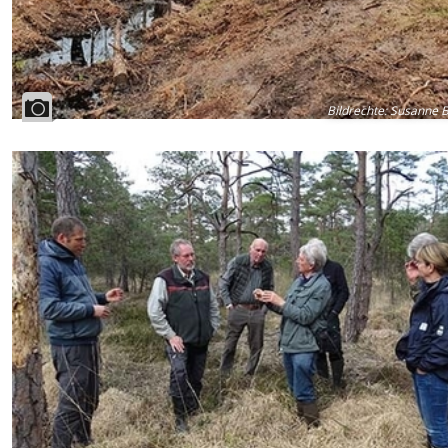
Bildrechte
:
Susanne B