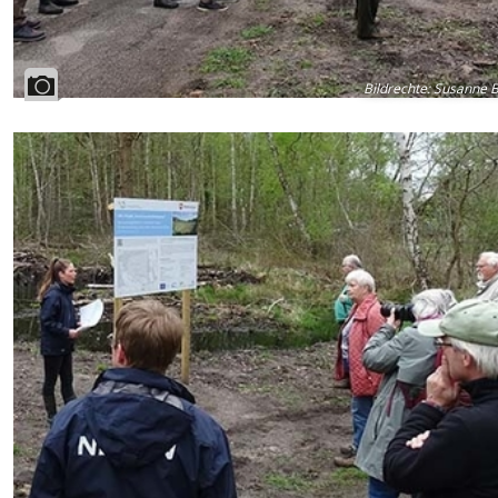
Bildrechte
:
Susanne B