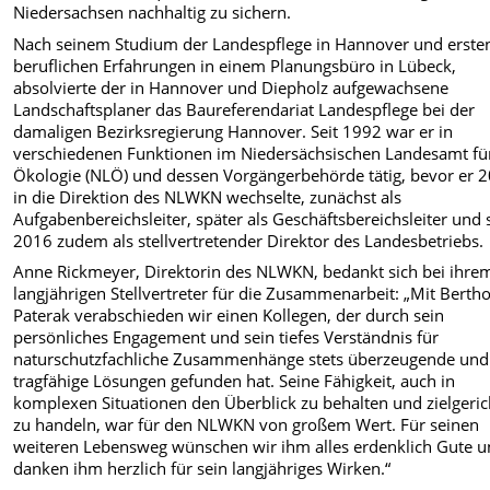
Niedersachsen nachhaltig zu sichern.
Nach seinem Studium der Landespflege in Hannover und erste
beruflichen Erfahrungen in einem Planungsbüro in Lübeck,
absolvierte der in Hannover und Diepholz aufgewachsene
Landschaftsplaner das Baureferendariat Landespflege bei der
damaligen Bezirksregierung Hannover. Seit 1992 war er in
verschiedenen Funktionen im Niedersächsischen Landesamt fü
Ökologie (NLÖ) und dessen Vorgängerbehörde tätig, bevor er 
in die Direktion des NLWKN wechselte, zunächst als
Aufgabenbereichsleiter, später als Geschäftsbereichsleiter und 
2016 zudem als stellvertretender Direktor des Landesbetriebs.
Anne Rickmeyer, Direktorin des NLWKN, bedankt sich bei ihre
langjährigen Stellvertreter für die Zusammenarbeit: „Mit Berth
Paterak verabschieden wir einen Kollegen, der durch sein
persönliches Engagement und sein tiefes Verständnis für
naturschutzfachliche Zusammenhänge stets überzeugende und
tragfähige Lösungen gefunden hat. Seine Fähigkeit, auch in
komplexen Situationen den Überblick zu behalten und zielgeric
zu handeln, war für den NLWKN von großem Wert. Für seinen
weiteren Lebensweg wünschen wir ihm alles erdenklich Gute 
danken ihm herzlich für sein langjähriges Wirken.“