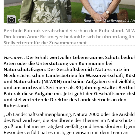
Bildrechte
:
Max Respondek / 
Berthold Paterak verabschiedet sich in den Ruhestand. NL
Direktorin Anne Rickmeyer bedankte sich bei ihrem langjäh
Stellvertreter für die Zusammenarbeit
Hannover.
Der Erhalt wertvoller Lebensräume, Schutz bedro
Arten oder die Unterstützung von Kommunen bei
Naturschutzfragen: Der Geschäftsbereich Naturschutz im
Niedersächsischen Landesbetrieb für Wasserwirtschaft, Küs
und Naturschutz (NLWKN) und seine Aufgaben sind vielfälti
und anspruchsvoll. Seit mehr als 30 Jahren gestaltet Bertho
Paterak diese Aufgabe mit. Jetzt geht der Geschäftsbereichsl
und stellvertretende Direktor des Landesbetriebs in den
Ruhestand.
„Ob Landschaftsrahmenplanung, Natura 2000 oder die Ausbil
des Nachwuchses, die Bandbreite der Themen im Naturschutz i
groß und hat meine Tätigkeit vielfältig und herausfordernd gem
Besonders erfüllt hat es mich, gemeinsam mit dem Team an