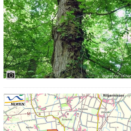
Bildrechte
:
LK Nie