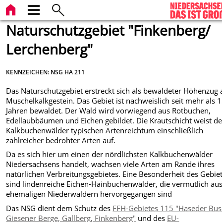
Naturschutzgebiet "Finkenberg/
Lerchenberg"
KENNZEICHEN: NSG HA 211
Das Naturschutzgebiet erstreckt sich als bewaldeter Höhenzug 
Muschelkalkgestein. Das Gebiet ist nachweislich seit mehr als 
Jahren bewaldet. Der Wald wird vorwiegend aus Rotbuchen,
Edellaubbäumen und Eichen gebildet. Die Krautschicht weist de
Kalkbuchenwälder typischen Artenreichtum einschließlich
zahlreicher bedrohter Arten auf.
Da es sich hier um einen der nördlichsten Kalkbuchenwälder
Niedersachsens handelt, wachsen viele Arten am Rande ihres
natürlichen Verbreitungsgebietes. Eine Besonderheit des Gebie
sind lindenreiche Eichen-Hainbuchenwälder, die vermutlich au
ehemaligen Niederwäldern hervorgegangen sind
Das NSG dient dem Schutz
des
FFH-Gebietes 115 "Haseder Bus
Giesener Berge, Gallberg, Finkenberg"
und des
EU-