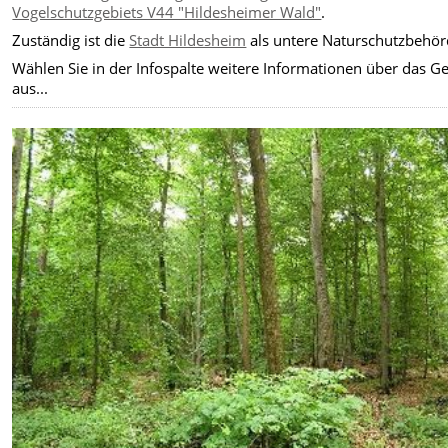
Vogelschutzgebiets V44 "Hildesheimer Wald"
.
Zuständig ist die
Stadt Hildesheim
als untere Naturschutzbehör
Wählen Sie in der Infospalte weitere Informationen über das Ge
aus...