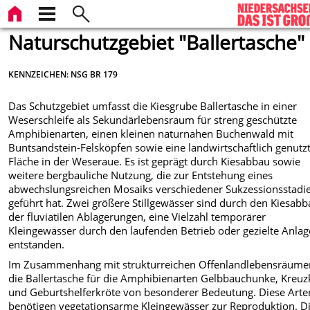
Naturschutzgebiet "Ballertasche"
KENNZEICHEN: NSG BR 179
Das Schutzgebiet umfasst die Kiesgrube Ballertasche in einer
Weserschleife als Sekundärlebensraum für streng geschützte
Amphibienarten, einen kleinen naturnahen Buchenwald mit
Buntsandstein-Felsköpfen sowie eine landwirtschaftlich genutz
Fläche in der Weseraue. Es ist geprägt durch Kiesabbau sowie
weitere bergbauliche Nutzung, die zur Entstehung eines
abwechslungsreichen Mosaiks verschiedener Sukzessionsstadi
geführt hat. Zwei größere Stillgewässer sind durch den Kiesab
der fluviatilen Ablagerungen, eine Vielzahl temporärer
Kleingewässer durch den laufenden Betrieb oder gezielte Anlag
entstanden.
Im Zusammenhang mit strukturreichen Offenlandlebensräumen
die Ballertasche für die Amphibienarten Gelbbauchunke, Kreuz
und Geburtshelferkröte von besonderer Bedeutung. Diese Arte
benötigen vegetationsarme Kleingewässer zur Reproduktion. D