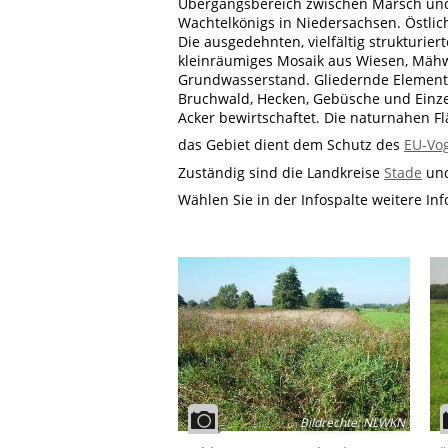
Übergangsbereich zwischen Marsch und G
Wachtelkönigs in Niedersachsen. Östlic
Die ausgedehnten, vielfältig strukturier
kleinräumiges Mosaik aus Wiesen, Mähw
Grundwasserstand. Gliedernde Element
Bruchwald, Hecken, Gebüsche und Einzel
Acker bewirtschaftet. Die naturnahen F
das Gebiet dient dem Schutz des
EU-Vog
Zuständig sind die Landkreise
Stade
un
Wählen Sie in der Infospalte weitere In
Bildrechte
:
NLWKN