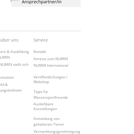
Ansprechpartner/in
 über uns
Service
iere & Ausbildung
Kontakt
NLWKN
Anreise zum NLWKN
NLWKN stellt sich
NLWKN International
Veröffentlichungen /
nisation
Webshop
ild &
ungsleitlinien
Tipps für
Wassersportfreunde
Ausleihbare
Ausstellungen
Anmeldung von
gehaltenen Tieren
Vermarktungsgenehmigung