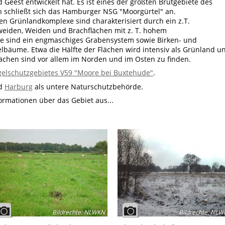
eest entwickelt hat. Es ist eines der größten Brutgebiete des
h schließt sich das Hamburger NSG "Moorgürtel" an.
ten Grünlandkomplexe sind charakterisiert durch ein z.T.
eiden, Weiden und Brachflächen mit z. T. hohem
e sind ein engmaschiges Grabensystem sowie Birken- und
bäume. Etwa die Hälfte der Flächen wird intensiv als Grünland u
lächen sind vor allem im Norden und im Osten zu finden.
elschutzgebietes V59 "Moore bei Buxtehude"
.
d
Harburg
als untere Naturschutzbehörde.
formationen über das Gebiet aus...
Bildrechte
:
NLWKN
Bildrechte
:
NLW