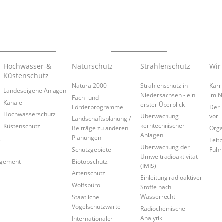
Hochwasser-&
Naturschutz
Strahlenschutz
Wir
Küstenschutz
Natura 2000
Strahlenschutz in
Karr
Landeseigene Anlagen
Niedersachsen - ein
im 
Fach- und
Kanäle
erster Überblick
Förderprogramme
Der 
Hochwasserschutz
Überwachung
vor
Landschaftsplanung /
kerntechnischer
Küstenschutz
Beiträge zu anderen
Orga
Anlagen
Planungen
e
Leitb
Überwachung der
Schutzgebiete
Führ
Umweltradioaktivität
agement-
Biotopschutz
(IMIS)
Artenschutz
Einleitung radioaktiver
Wolfsbüro
Stoffe nach
Wasserrecht
Staatliche
Vogelschutzwarte
Radiochemische
Analytik
Internationaler