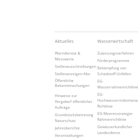
Aktuelles
Wasserwirtschaft
Warndienste &
Zulassungsverfahren
Messwerte
Förderprogramme
Stellenausschreibungen
Bekämpfung von
Stellenanzeigen-Abo
Schadstoff-Unfällen
Öffentliche
EG-
Bekanntmachungen
Wasserrahmenrichtlini
EG-
Hinweise zur
Hochwasserrisikoman
Vergabe// öffentlicher
Richtlinie
Aufträge
EG-Meeresstrategie-
Grundstücksbetretung
Rahmenrichtlinie
Naturschutz
Gewässerkundlicher
Jahresberichte
Landesdienst
Veranstaltungen