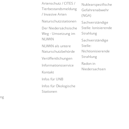
Artenschutz / CITES /
Nuklearspezifische
Tierbestandsmeldung
Gefahrenabwehr
/ Invasive Arten
(NGA)
Naturschutzstationen
Sachverständige
Stelle: Ionisierende
Der Niedersächsische
Strahlung
Weg - Umsetzung im
NLWKN
Sachverständige
Stelle:
NLWKN als untere
Nichtionisierende
Naturschutzbehörde
Strahlung
Veröffentlichungen
Radon in
Informationsservice
Niedersachsen
Kontakt
Infos für UNB
Infos für Ökologische
Stationen
ung