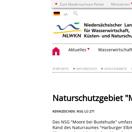
Zum Niedersachsen-Portal
Ministerien
A
A
Aktuelles
Wasserwirtschaf
STARTSEITE
NATURSCHUTZ
SCHUTZGEBIETE
Naturschutzgebiet "
KENNZEICHEN: NSG LÜ 271
Das NSG "Moore bei Buxtehude" umfasst
Rand des Naturraumes "Harburger Elbm