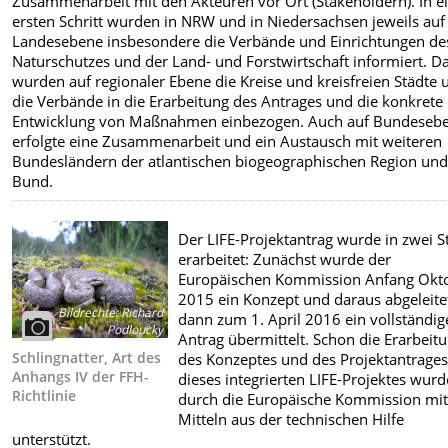
Zusammenarbeit mit den Akteuren vor Ort (Stakeholdern). In 
ersten Schritt wurden in NRW und in Niedersachsen jeweils auf
Landesebene insbesondere die Verbände und Einrichtungen de
Naturschutzes und der Land- und Forstwirtschaft informiert. D
wurden auf regionaler Ebene die Kreise und kreisfreien Städte 
die Verbände in die Erarbeitung des Antrages und die konkrete
Entwicklung von Maßnahmen einbezogen. Auch auf Bundeseb
erfolgte eine Zusammenarbeit und ein Austausch mit weiteren
Bundesländern der atlantischen biogeographischen Region un
Bund.
Der LIFE-Projektantrag wurde in zwei S
erarbeitet: Zunächst wurde der
Europäischen Kommission Anfang Okt
2015 ein Konzept und daraus abgeleite
Bildrechte
:
Richard
dann zum 1. April 2016 ein vollständig
Podloucky
Antrag übermittelt. Schon die Erarbeit
Schlingnatter, Art des
des Konzeptes und des Projektantrage
Anhangs IV der FFH-
dieses integrierten LIFE-Projektes wurd
Richtlinie
durch die Europäische Kommission mit
Mitteln aus der technischen Hilfe
unterstützt.