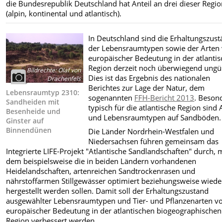
die Bundesrepublik Deutschland hat Anteil an drei dieser Regi
(alpin, kontinental und atlantisch).
In Deutschland sind die Erhaltungszus
der Lebensraumtypen sowie der Arten
europäischer Bedeutung in der atlanti
Region derzeit noch überwiegend ungün
Bildrechte
:
Olaf von
Dies ist das Ergebnis des nationalen
Drachenfels
Berichtes zur Lage der Natur, dem
Lebensraumtyp 2310:
sogenannten
FFH-Bericht 2013
. Beson
Sandheiden mit
typisch für die atlantische Region sind 
Besenheide und
und Lebensraumtypen auf Sandböden.
Ginster auf
Binnendünen
Die Länder Nordrhein-Westfalen und
Niedersachsen führen gemeinsam das
Integrierte LIFE-Projekt "Atlantische Sandlandschaften" durch, 
dem beispielsweise die in beiden Ländern vorhandenen
Heidelandschaften, artenreichen Sandtrockenrasen und
nährstoffarmen Stillgewässer optimiert beziehungsweise wiede
hergestellt werden sollen. Damit soll der Erhaltungszustand
ausgewählter Lebensraumtypen und Tier- und Pflanzenarten v
europäischer Bedeutung in der atlantischen biogeographischen
Region verbessert werden.