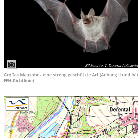
Bildrechte
:
T. Douma / blickwin
Großes Mausohr - eine streng geschützte Art (Anhang II und IV 
FFH-Richtlinie)