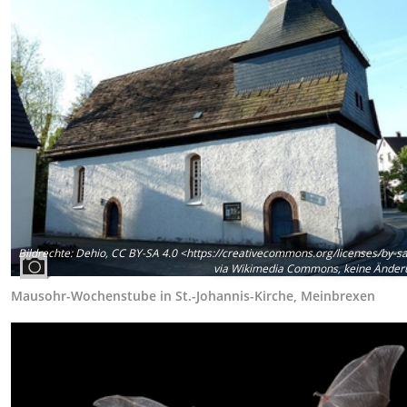
Bildrechte
:
Dehio, CC BY-SA 4.0 <https://creativecommons.org/licenses/by-sa
via Wikimedia Commons, keine Ände
Mausohr-Wochenstube in St.-Johannis-Kirche, Meinbrexen